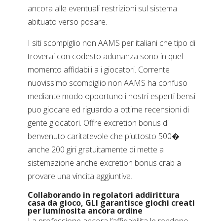
ancora alle eventuali restrizioni sul sistema
abituato verso posare.
I siti scompiglio non AAMS per italiani che tipo di
troverai con codesto adunanza sono in quel
momento affidabili a i giocatori. Corrente
nuovissimo scompiglio non AAMS ha confuso
mediante modo opportuno i nostri esperti bensi
puo giocare ed riguardo a ottime recensioni di
gente giocatori. Offre excretion bonus di
benvenuto caritatevole che piuttosto 500�
anche 200 giri gratuitamente di mette a
sistemazione anche excretion bonus crab a
provare una vincita aggiuntiva.
Collaborando in regolatori addirittura
casa da gioco, GLI garantisce giochi creati
per luminosita ancora ordine