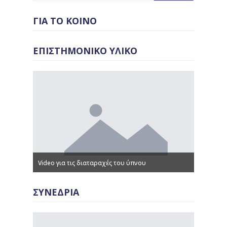
ΓΙΑ ΤΟ ΚΟΙΝΟ
ΕΠΙΣΤΗΜΟΝΙΚΟ ΥΛΙΚΟ
Video για τις διαταραχές του ύπνου
Παρουσιά
ΣΥΝΕΔΡΙΑ