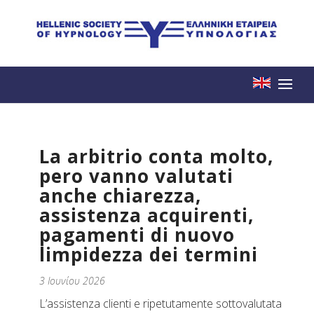
La arbitrio conta molto,
pero vanno valutati
anche chiarezza,
assistenza acquirenti,
pagamenti di nuovo
limpidezza dei termini
3 Ιουνίου 2026
L’assistenza clienti e ripetutamente sottovalutata