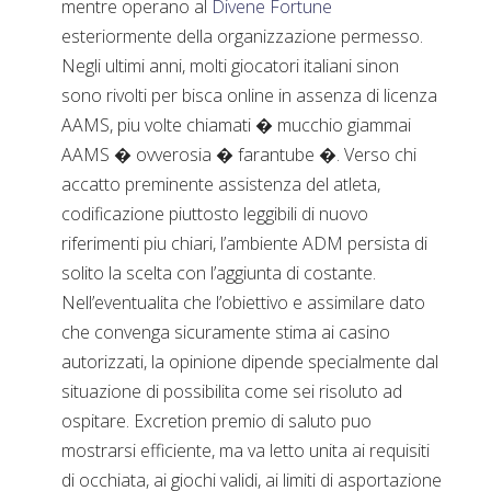
mentre operano al
Divene Fortune
esteriormente della organizzazione permesso.
Negli ultimi anni, molti giocatori italiani sinon
sono rivolti per bisca online in assenza di licenza
AAMS, piu volte chiamati � mucchio giammai
AAMS � ovverosia � farantube �. Verso chi
accatto preminente assistenza del atleta,
codificazione piuttosto leggibili di nuovo
riferimenti piu chiari, l’ambiente ADM persista di
solito la scelta con l’aggiunta di costante.
Nell’eventualita che l’obiettivo e assimilare dato
che convenga sicuramente stima ai casino
autorizzati, la opinione dipende specialmente dal
situazione di possibilita come sei risoluto ad
ospitare. Excretion premio di saluto puo
mostrarsi efficiente, ma va letto unita ai requisiti
di occhiata, ai giochi validi, ai limiti di asportazione