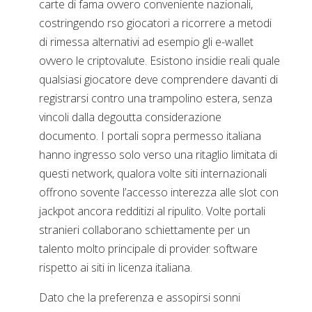
carte di fama ovvero conveniente nazionali,
costringendo rso giocatori a ricorrere a metodi
di rimessa alternativi ad esempio gli e-wallet
ovvero le criptovalute. Esistono insidie reali quale
qualsiasi giocatore deve comprendere davanti di
registrarsi contro una trampolino estera, senza
vincoli dalla degoutta considerazione
documento. I portali sopra permesso italiana
hanno ingresso solo verso una ritaglio limitata di
questi network, qualora volte siti internazionali
offrono sovente l’accesso interezza alle slot con
jackpot ancora redditizi al ripulito. Volte portali
stranieri collaborano schiettamente per un
talento molto principale di provider software
rispetto ai siti in licenza italiana.
Dato che la preferenza e assopirsi sonni