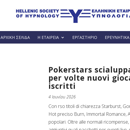
ΑΡΧΙΚΗ ΣΕΛΙΔΑ
Η ΕΤΑΙΡΕΙΑ
ΕΡΓΑΣΤΗΡΙΟ
ΕΡΕΥΝΗΤΙΚ
Pokerstars scialup
per volte nuovi gioc
iscritti
4 Ιουνίου 2026
Con rso titoli di chiarezza Starburst, 
Hot preciso Burn, Immortal Romance, A
popolari. Oltre alle normali ricompense
aggiuntivi quali pacchetti per eventi live