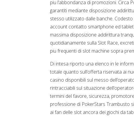
piu l’abbondanza di promozioni. Circa Po
garantiti mediante disposizione addirittu
stesso utilizzato dalle banche. Codesto 
account contatto smartphone ed tablet
massima disposizione addirittura tranqui
quotidianamente sulla Slot Race, excre
piu frequenti di slot machine sopra prem
Di intesa riporto una elenco in le infor
totale quanto sull’offerta riservata ai nu
casino disponibili sul messo dell’opera
rintracciabili sul situazione dell’operat
termini del favore, sicurezza, promotore 
professione di PokerStars Trambusto si
ai fan delle slot ancora dei giochi da tabe