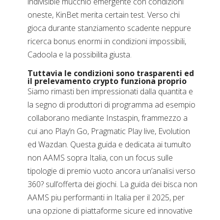
indivisible mucchio emergente con condizioni
oneste, KinBet merita certain test. Verso chi
gioca durante stanziamento scadente neppure
ricerca bonus enormi in condizioni impossibili,
Cadoola e la possibilita giusta.
Tuttavia le condizioni sono trasparenti ed
il prelevamento crypto funziona proprio
Siamo rimasti ben impressionati dalla quantita e
la segno di produttori di programma ad esempio
collaborano mediante Instaspin, frammezzo a
cui ano Play’n Go, Pragmatic Play live, Evolution
ed Wazdan. Questa guida e dedicata ai tumulto
non AAMS sopra Italia, con un focus sulle
tipologie di premio vuoto ancora un’analisi verso
360? sull’offerta dei giochi. La guida dei bisca non
AAMS piu performanti in Italia per il 2025, per
una opzione di piattaforme sicure ed innovative