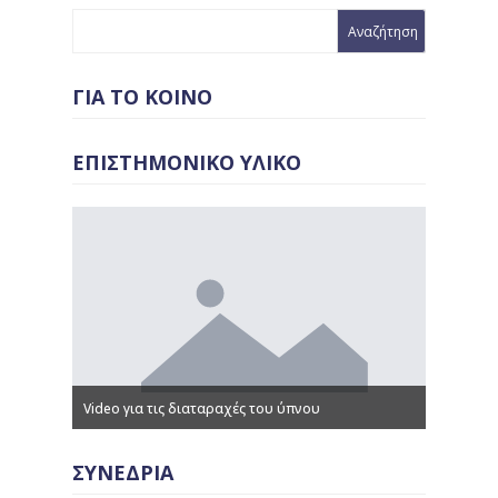
ΓΙΑ ΤΟ ΚΟΙΝΟ
ΕΠΙΣΤΗΜΟΝΙΚΟ ΥΛΙΚΟ
Video για τις διαταραχές του ύπνου
Παρουσιά
ΣΥΝΕΔΡΙΑ