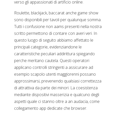
verso gli appassionati di artificio online.
Roulette, blackjack, baccarat anche game show
sono disponibili per tavoli per qualunque somma.
Tutti i confusione non aams presenti nella nostra
scritto permettono di contare con averi veri. In
questo luogo di seguito abbiamo affettato le
principali categorie, evidenziandone le
caratteristiche peculiari addirittura spiegando
perche meritano cautela. Questi operatori
applicano controlli stringenti a assicurare ad
esempio scapolo utenti maggiorenni possano
approssimarsi, prevenendo qualsiasi correttezza
di attrattiva da parte dei minori. La coesistenza
mediante dispositivi masserizia e qualcuno degli
aspetti quale ci stanno oltre a an audacia, come
collegamento app dedicate che browser.