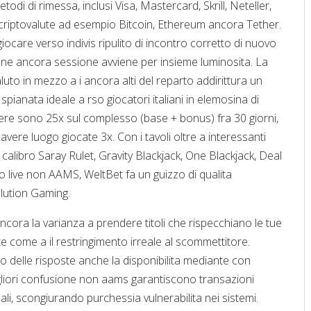
di di rimessa, inclusi Visa, Mastercard, Skrill, Neteller,
iptovalute ad esempio Bitcoin, Ethereum ancora Tether.
giocare verso indivis ripulito di incontro corretto di nuovo
one ancora sessione avviene per insieme luminosita. La
aluto in mezzo a i ancora alti del reparto addirittura un
spianata ideale a rso giocatori italiani in elemosina di
ttere sono 25x sul complesso (base + bonus) fra 30 giorni,
o avere luogo giocate 3x. Con i tavoli oltre a interessanti
alibro Saray Rulet, Gravity Blackjack, One Blackjack, Deal
no live non AAMS, WeltBet fa un guizzo di qualita
lution Gaming.
ncora la varianza a prendere titoli che rispecchiano le tue
te come a il restringimento irreale al scommettitore.
o delle risposte anche la disponibilita mediante con
I migliori confusione non aams garantiscono transazioni
nali, scongiurando purchessia vulnerabilita nei sistemi.