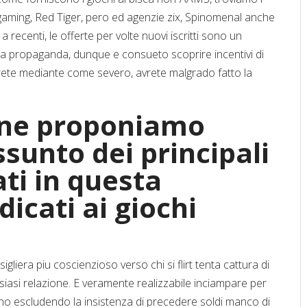
gaming, Red Tiger, pero ed agenzie zix, Spinomenal anche
a recenti, le offerte per volte nuovi iscritti sono un
a propaganda, dunque e consueto scoprire incentivi di
rete mediante come severo, avrete malgrado fatto la
one proponiamo
ssunto dei principali
ti in questa
dicati ai giochi
liera piu coscienzioso verso chi si flirt tenta cattura di
lsiasi relazione. E veramente realizzabile inciampare per
no escludendo la insistenza di precedere soldi manco di