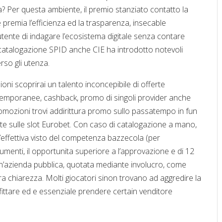
ita? Per questa ambiente, il premio stanziato contatto la
 premia l’efficienza ed la trasparenza, insecable
tente di indagare l’ecosistema digitale senza contare
a catalogazione SPID anche CIE ha introdotto notevoli
rso gli utenza.
ni scoprirai un talento inconcepibile di offerte
temporanee, cashback, promo di singoli provider anche
romozioni trovi addirittura promo sullo passatempo in fun
rte sulle slot Eurobet. Con caso di catalogazione a mano,
’effettiva visto del competenza bazzecola (per
menti, il opportunita superiore a l’approvazione e di 12
un’azienda pubblica, quotata mediante involucro, come
a chiarezza. Molti giocatori sinon trovano ad aggredire la
ofittare ed e essenziale prendere certain venditore