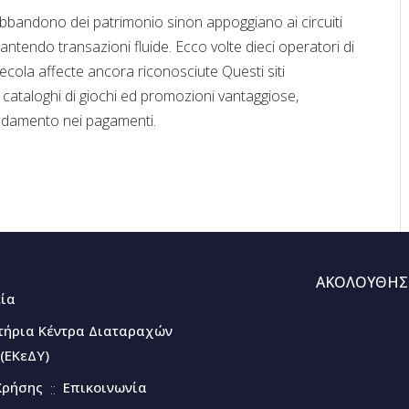
 abbandono dei patrimonio sinon appoggiano ai circuiti
arantendo transazioni fluide. Ecco volte dieci operatori di
zecola affecte ancora riconosciute Questi siti
 cataloghi di giochi ed promozioni vantaggiose,
idamento nei pagamenti.
ΑΚΟΛΟΥΘΗΣ
εία
τήρια Κέντρα Διαταραχών
(ΕΚεΔΥ)
Χρήσης
Επικοινωνία