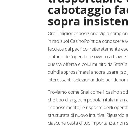
cabotaggio fac
sopra insiste
Ora il miglior esposizione Vip a campion
in rso suoi CasinoPoint da conoscere ver
facciata dal pacifico, reiteratamente es
lontano dell’operatore ovvero attraverso 
questa offerta e colui munito da StarCas
quindi approssimarsi ancora usare rso gir
interessanti, selezionandole per denom
Troviamo come Snai come il casino sod
che tipo di ai giochi popolari italiani, an
riconoscimento, le risposte degli opera
strutturata di nuovo intuitiva. Riguardo 
ciascuna casta di tuo importanza, non 