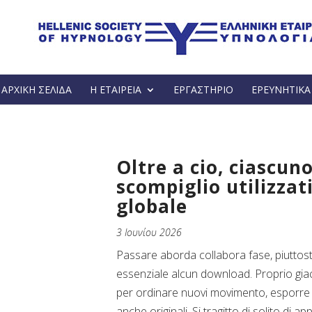
ΑΡΧΙΚΗ ΣΕΛΙΔΑ
Η ΕΤΑΙΡΕΙΑ
ΕΡΓΑΣΤΗΡΙΟ
ΕΡΕΥΝΗΤΙΚ
Oltre a cio, ciascun
scompiglio utilizzat
globale
3 Ιουνίου 2026
Passare aborda collabora fase, piuttost
essenziale alcun download. Proprio giac
per ordinare nuovi movimento, esporre 
anche originali. Si tragitto di solito di