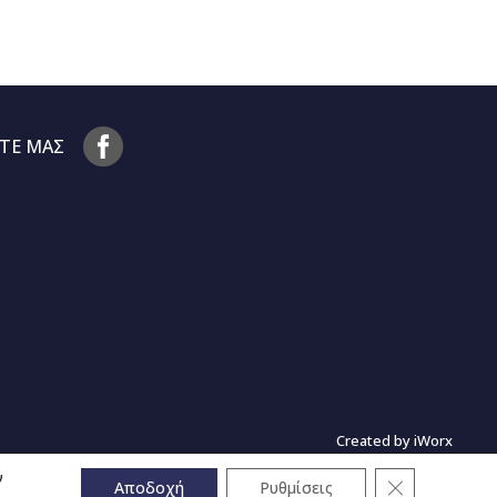
ΤΕ ΜΑΣ
Created by
iWorx
ν
Κλείσιμο του 
Αποδοχή
Ρυθμίσεις