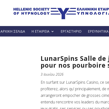
ΑΡΧΙΚΗ ΣΕΛΙΔΑ
Η ΕΤΑΙΡΕΙΑ
ΕΡΓΑΣΤΗΡΙΟ
ΕΡΕΥΝΗΤΙΚ
LunarSpins Salle de 
pour nos pourboire s
3 Ιουνίου 2026
En surfant sur LunarSpins Casino, ce s
profiterez, alors qu’ principalement, d
arrangeront empocher de grosses cimes 
entendu rencontre vos leaders du marc
jeux gratis, ses services ou ses pourboir