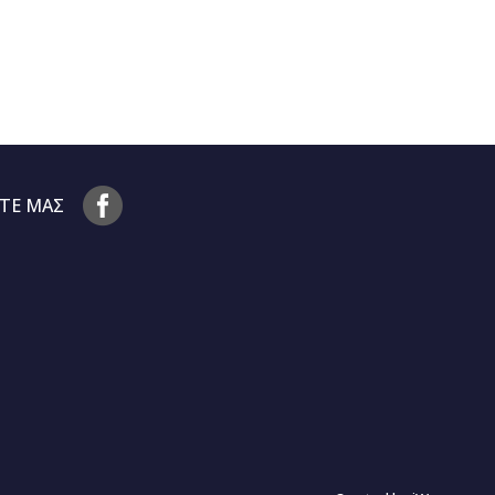
ΤΕ ΜΑΣ