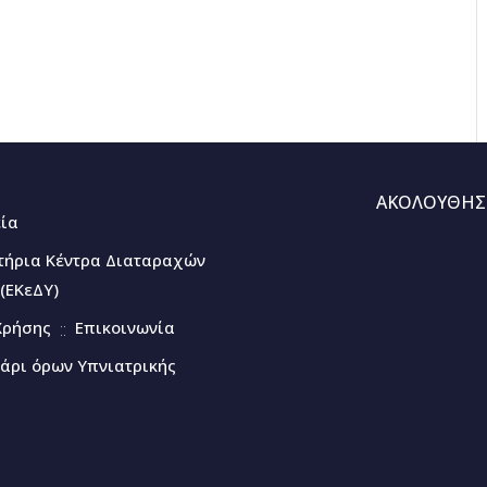
ΑΚΟΛΟΥΘΗΣ
εία
τήρια Κέντρα Διαταραχών
(ΕΚεΔΥ)
Χρήσης
Επικοινωνία
άρι όρων Υπνιατρικής