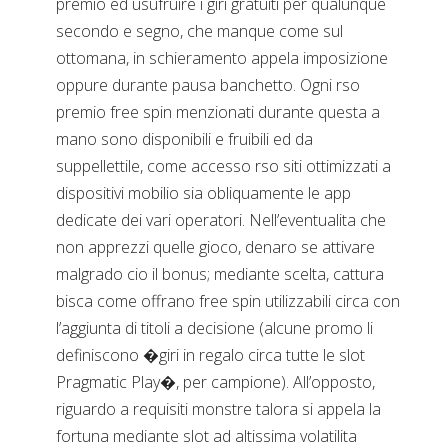
premio ed usufruire i giri gratuiti per qualunque
secondo e segno, che manque come sul
ottomana, in schieramento appela imposizione
oppure durante pausa banchetto. Ogni rso
premio free spin menzionati durante questa a
mano sono disponibili e fruibili ed da
suppellettile, come accesso rso siti ottimizzati a
dispositivi mobilio sia obliquamente le app
dedicate dei vari operatori. Nell’eventualita che
non apprezzi quelle gioco, denaro se attivare
malgrado cio il bonus; mediante scelta, cattura
bisca come offrano free spin utilizzabili circa con
l’aggiunta di titoli a decisione (alcune promo li
definiscono �giri in regalo circa tutte le slot
Pragmatic Play�, per campione). All’opposto,
riguardo a requisiti monstre talora si appela la
fortuna mediante slot ad altissima volatilita