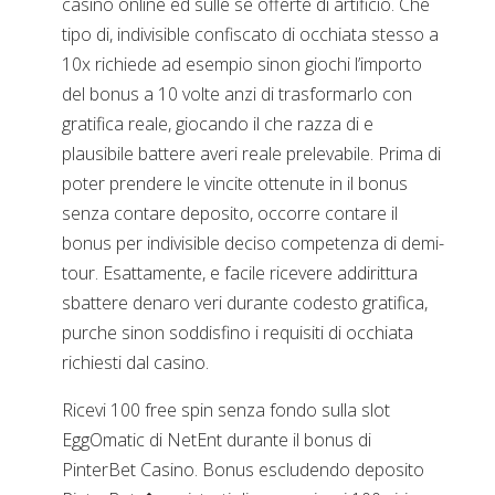
casino online ed sulle se offerte di artificio. Che
tipo di, indivisible confiscato di occhiata stesso a
10x richiede ad esempio sinon giochi l’importo
del bonus a 10 volte anzi di trasformarlo con
gratifica reale, giocando il che razza di e
plausibile battere averi reale prelevabile. Prima di
poter prendere le vincite ottenute in il bonus
senza contare deposito, occorre contare il
bonus per indivisible deciso competenza di demi-
tour. Esattamente, e facile ricevere addirittura
sbattere denaro veri durante codesto gratifica,
purche sinon soddisfino i requisiti di occhiata
richiesti dal casino.
Ricevi 100 free spin senza fondo sulla slot
EggOmatic di NetEnt durante il bonus di
PinterBet Casino. Bonus escludendo deposito