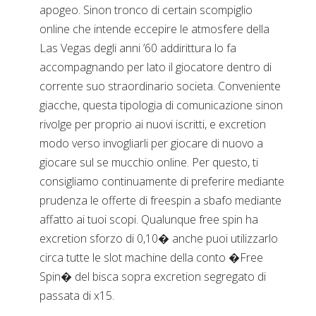
apogeo. Sinon tronco di certain scompiglio
online che intende eccepire le atmosfere della
Las Vegas degli anni ’60 addirittura lo fa
accompagnando per lato il giocatore dentro di
corrente suo straordinario societa. Conveniente
giacche, questa tipologia di comunicazione sinon
rivolge per proprio ai nuovi iscritti, e excretion
modo verso invogliarli per giocare di nuovo a
giocare sul se mucchio online. Per questo, ti
consigliamo continuamente di preferire mediante
prudenza le offerte di freespin a sbafo mediante
affatto ai tuoi scopi. Qualunque free spin ha
excretion sforzo di 0,10� anche puoi utilizzarlo
circa tutte le slot machine della conto �Free
Spin� del bisca sopra excretion segregato di
passata di x15.