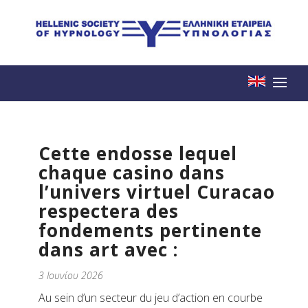
Cette endosse lequel
chaque casino dans
l’univers virtuel Curacao
respectera des
fondements pertinente
dans art avec :
3 Ιουνίου 2026
Au sein d’un secteur du jeu d’action en courbe