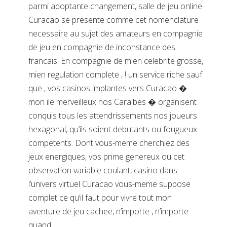
parmi adoptante changement, salle de jeu online
Curacao se presente comme cet nomenclature
necessaire au sujet des amateurs en compagnie
de jeu en compagnie de inconstance des
francais. En compagnie de mien celebrite grosse,
mien regulation complete , ! un service riche sauf
que , vos casinos implantes vers Curacao �
mon ile merveilleux nos Caraibes � organisent
conquis tous les attendrissements nos joueurs
hexagonal, qu’ils soient debutants ou fougueux
competents. Dont vous-meme cherchiez des
jeux energiques, vos prime genereux ou cet
observation variable coulant, casino dans
l’univers virtuel Curacao vous-meme suppose
complet ce qu’il faut pour vivre tout mon
aventure de jeu cachee, n’importe , n’importe
quand.