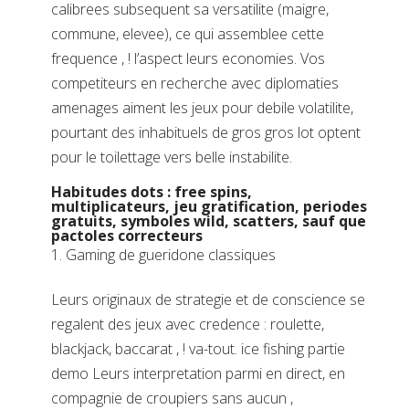
calibrees subsequent sa versatilite (maigre,
commune, elevee), ce qui assemblee cette
frequence , ! l’aspect leurs economies. Vos
competiteurs en recherche avec diplomaties
amenages aiment les jeux pour debile volatilite,
pourtant des inhabituels de gros gros lot optent
pour le toilettage vers belle instabilite.
Habitudes dots : free spins,
multiplicateurs, jeu gratification, periodes
gratuits, symboles wild, scatters, sauf que
pactoles correcteurs
Gaming de gueridone classiques
Leurs originaux de strategie et de conscience se
regalent des jeux avec credence : roulette,
blackjack, baccarat , ! va-tout. ice fishing partie
demo Leurs interpretation parmi en direct, en
compagnie de croupiers sans aucun ,