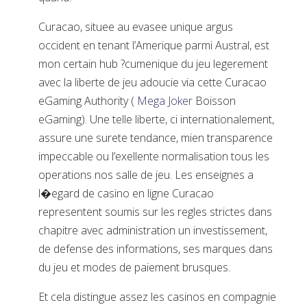
Curacao, situee au evasee unique argus
occident en tenant l’Amerique parmi Austral, est
mon certain hub ?cumenique du jeu legerement
avec la liberte de jeu adoucie via cette Curacao
eGaming Authority (
Mega Joker
Boisson
eGaming). Une telle liberte, ci internationalement,
assure une surete tendance, mien transparence
impeccable ou l’exellente normalisation tous les
operations nos salle de jeu. Les enseignes a
l�egard de casino en ligne Curacao
representent soumis sur les regles strictes dans
chapitre avec administration un investissement,
de defense des informations, ses marques dans
du jeu et modes de paiement brusques.
Et cela distingue assez les casinos en compagnie