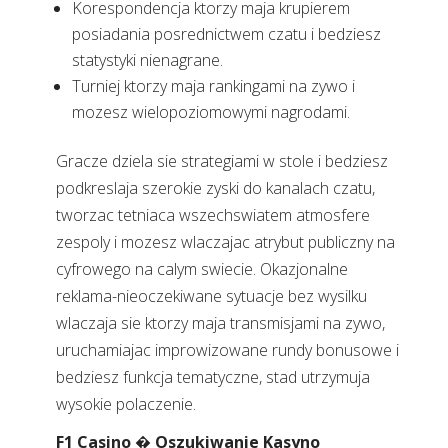
Korespondencja ktorzy maja krupierem
posiadania posrednictwem czatu i bedziesz
statystyki nienagrane.
Turniej ktorzy maja rankingami na zywo i
mozesz wielopoziomowymi nagrodami.
Gracze dziela sie strategiami w stole i bedziesz
podkreslaja szerokie zyski do kanalach czatu,
tworzac tetniaca wszechswiatem atmosfere
zespoly i mozesz wlaczajac atrybut publiczny na
cyfrowego na calym swiecie. Okazjonalne
reklama-nieoczekiwane sytuacje bez wysilku
wlaczaja sie ktorzy maja transmisjami na zywo,
uruchamiajac improwizowane rundy bonusowe i
bedziesz funkcja tematyczne, stad utrzymuja
wysokie polaczenie.
F1 Casino � Oszukiwanie Kasyno