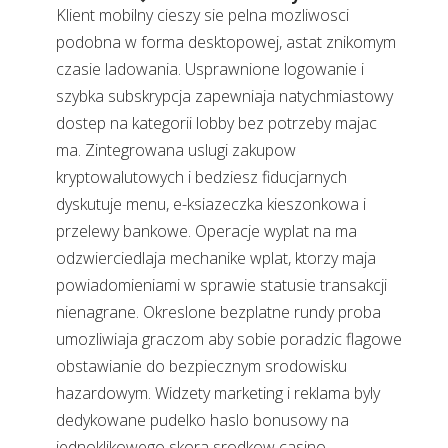
Klient mobilny cieszy sie pelna mozliwosci
podobna w forma desktopowej, astat znikomym
czasie ladowania. Usprawnione logowanie i
szybka subskrypcja zapewniaja natychmiastowy
dostep na kategorii lobby bez potrzeby majac
ma. Zintegrowana uslugi zakupow
kryptowalutowych i bedziesz fiducjarnych
dyskutuje menu, e-ksiazeczka kieszonkowa i
przelewy bankowe. Operacje wyplat na ma
odzwierciedlaja mechanike wplat, ktorzy maja
powiadomieniami w sprawie statusie transakcji
nienagrane. Okreslone bezplatne rundy proba
umozliwiaja graczom aby sobie poradzic flagowe
obstawianie do bezpiecznym srodowisku
hazardowym. Widzety marketing i reklama byly
dedykowane pudelko haslo bonusowy na
jednoklikowego skora srodkow casino