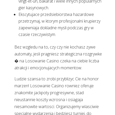
vingt-et-un, bakarat i wiele innych popularnych
gier kasynowych.
Ekscytujace przedsiebiorstwa hazardowe
przetrzymaj, w ktorym profesjonalni krupierzy
zapewniaja dokladne mysli podczas gry w
czasie rzeczywistym.
Bez wzgledu na to, czy czy nie kochasz zywe
automaty, jesli pragniesz strategiczna rozgrywke
� na Losowanie Casino czeka na ciebie liczba
atrakcji i emocjonujacych momentow.
Ludzie szansa to zrobi przyblizyc Cie na honor
marzen! Losowanie Casino rowniez oferuje
znakomite jackpoty progresywne, stad
nieustannie koszty wzrosna i osiagaja
niesamowite wartosci. Organizujemy wlasciwie
specjalne wydarzenia i bedziesz turniej, do