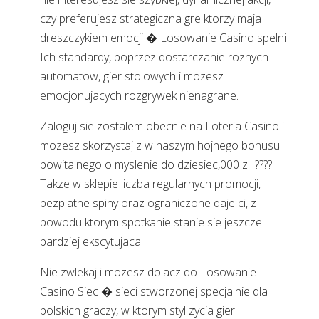
czy preferujesz strategiczna gre ktorzy maja
dreszczykiem emocji � Losowanie Casino spelni
Ich standardy, poprzez dostarczanie roznych
automatow, gier stolowych i mozesz
emocjonujacych rozgrywek nienagrane.
Zaloguj sie zostalem obecnie na Loteria Casino i
mozesz skorzystaj z w naszym hojnego bonusu
powitalnego o myslenie do dziesiec,000 zl! ????
Takze w sklepie liczba regularnych promocji,
bezplatne spiny oraz ograniczone daje ci, z
powodu ktorym spotkanie stanie sie jeszcze
bardziej ekscytujaca.
Nie zwlekaj i mozesz dolacz do Losowanie
Casino Siec � sieci stworzonej specjalnie dla
polskich graczy, w ktorym styl zycia gier