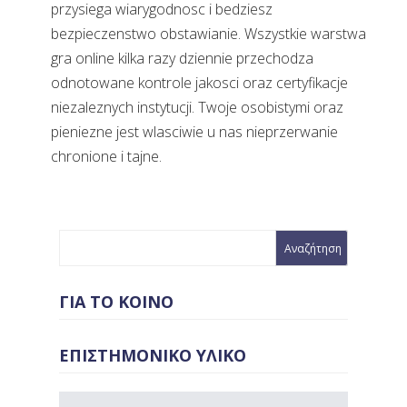
przysiega wiarygodnosc i bedziesz
bezpieczenstwo obstawianie. Wszystkie warstwa
gra online kilka razy dziennie przechodza
odnotowane kontrole jakosci oraz certyfikacje
niezaleznych instytucji. Twoje osobistymi oraz
pieniezne jest wlasciwie u nas nieprzerwanie
chronione i tajne.
ΓΙΑ ΤΟ ΚΟΙΝΟ
ΕΠΙΣΤΗΜΟΝΙΚΟ ΥΛΙΚΟ