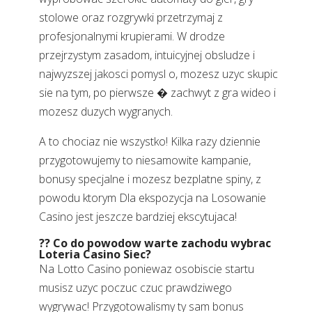
stolowe oraz rozgrywki przetrzymaj z
profesjonalnymi krupierami. W drodze
przejrzystym zasadom, intuicyjnej obsludze i
najwyzszej jakosci pomysl o, mozesz uzyc skupic
sie na tym, po pierwsze � zachwyt z gra wideo i
mozesz duzych wygranych.
A to chociaz nie wszystko! Kilka razy dziennie
przygotowujemy to niesamowite kampanie,
bonusy specjalne i mozesz bezplatne spiny, z
powodu ktorym Dla ekspozycja na Losowanie
Casino jest jeszcze bardziej ekscytujaca!
?? Co do powodow warte zachodu wybrac
Loteria Casino Siec?
Na Lotto Casino poniewaz osobiscie startu
musisz uzyc poczuc czuc prawdziwego
wygrywac! Przygotowalismy ty sam bonus