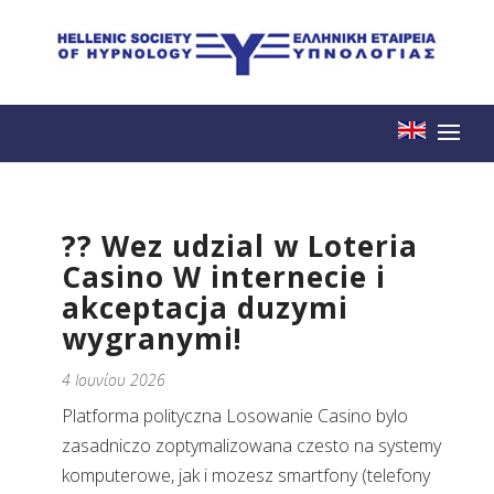
?? Wez udzial w Loteria
Casino W internecie i
akceptacja duzymi
wygranymi!
4 Ιουνίου 2026
Platforma polityczna Losowanie Casino bylo
zasadniczo zoptymalizowana czesto na systemy
komputerowe, jak i mozesz smartfony (telefony