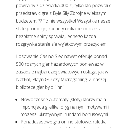
powitalny z dziesiatka,000 zl, tylko kto pozwoli ci
przedstawic gre z Byle Sily Zbrojne wiekszym
budzetem. ?? To nie wszystko! Wszystkie nasze
stale promocje, zachety unikalne i mozesz
bezplatne spiny sprawia, jednego kazda
rozgrywka stanie sie wyjatkowym przezyciem.
Losowanie Casino Siec nawet oferuje ponad
500 roznych gier hazardowych poniewaz w
zasadzie najbardziej swiatowych usluga, jak w
NetEnt, Play’n GO czy Microgaming. Z naszej
bibliotece gier bylo i inni:
Nowoczesne automaty (sloty) ktorzy maja
imponujaca grafika, oryginalnymi motywami i
mozesz lukratywnymi rundami bonusowymi.
Ponadczasowe gra online stolowe: ruletka,