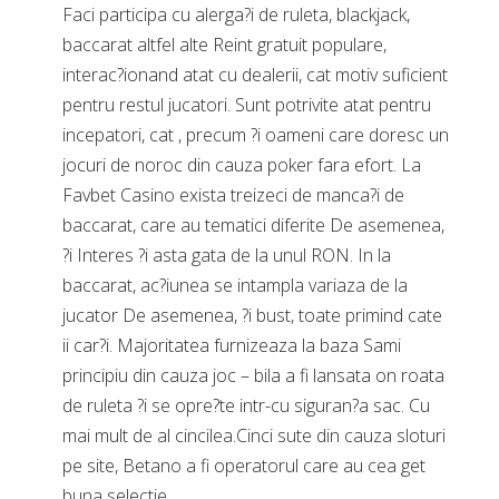
Faci participa cu alerga?i de ruleta, blackjack,
baccarat altfel alte Reint gratuit populare,
interac?ionand atat cu dealerii, cat motiv suficient
pentru restul jucatori. Sunt potrivite atat pentru
incepatori, cat , precum ?i oameni care doresc un
jocuri de noroc din cauza poker fara efort. La
Favbet Casino exista treizeci de manca?i de
baccarat, care au tematici diferite De asemenea,
?i Interes ?i asta gata de la unul RON. In la
baccarat, ac?iunea se intampla variaza de la
jucator De asemenea, ?i bust, toate primind cate
ii car?i. Majoritatea furnizeaza la baza Sami
principiu din cauza joc – bila a fi lansata on roata
de ruleta ?i se opre?te intr-cu siguran?a sac. Cu
mai mult de al cincilea.Cinci sute din cauza sloturi
pe site, Betano a fi operatorul care au cea get
buna selectie.