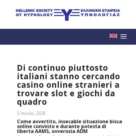
Di continuo piuttosto
italiani stanno cercando
casino online stranieri a
trovare slot e giochi da
quadro
3 Ιουνίου 2026
Come avvertito, insecable situazione bisca
online convinto e durante potesta di
liberta AAMS, ovverosia ADM