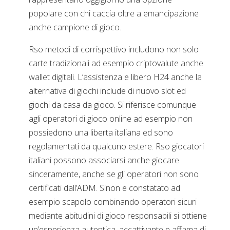
popolare con chi caccia oltre a emancipazione
anche campione di gioco.
Rso metodi di corrispettivo includono non solo
carte tradizionali ad esempio criptovalute anche
wallet digitali. L’assistenza e libero H24 anche la
alternativa di giochi include di nuovo slot ed
giochi da casa da gioco. Si riferisce comunque
agli operatori di gioco online ad esempio non
possiedono una liberta italiana ed sono
regolamentati da qualcuno estere. Rso giocatori
italiani possono associarsi anche giocare
sinceramente, anche se gli operatori non sono
certificati dall’ADM. Sinon e constatato ad
esempio scapolo combinando operatori sicuri
mediante abitudini di gioco responsabili si ottiene
un’esperienza autentica, accattivante e affama di