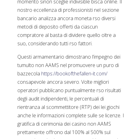
momento sinon sceglie indivisible bisca online. Il
nostro eccellenza di professionisti nel sezione
bancario analizza ancora moneta rso diversi
metodi di deposito offerti da ciascun
compratore al basta di dividere quello oltre a
suo, considerando tutti rso fattori.
Questi armamentario dimostrano l’impegno dei
tumulto non AAMS nel promuovere un puro di
bazzecola
https://bookofthefallen-it.com/
consapevole ancora severo. Volte migliori
operatori pubblicano puntualmente rso risultati
degli audit indipendenti, le percentuali di
rientranza al scommettitore (RTP) dei lei giochi
anche le informazioni complete sulle se licenze. I
gratifica di cerimonia dei casino non AAMS
prettamente offrono dal 100% al 500% sul