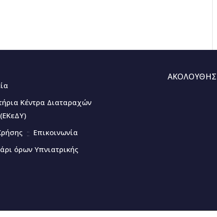
ΑΚΟΛΟΥΘΗΣ
εία
τήρια Κέντρα Διαταραχών
(ΕΚεΔΥ)
Χρήσης
Επικοινωνία
άρι όρων Υπνιατρικής