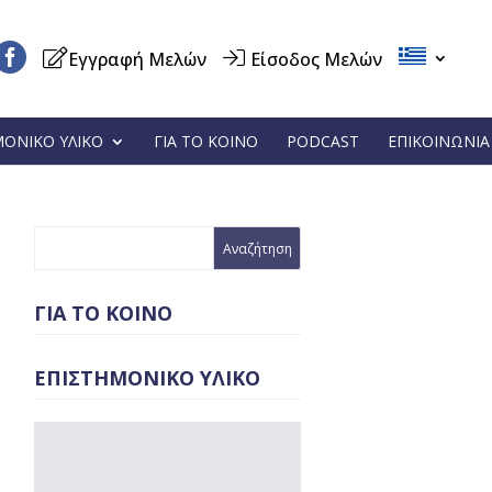
Εγγραφή Μελών
Είσοδος Μελών
ΜΟΝΙΚΟ ΥΛΙΚΟ
ΓΙΑ ΤΟ ΚΟΙΝΟ
PODCAST
ΕΠΙΚΟΙΝΩΝΙΑ
ΓΙΑ ΤΟ ΚΟΙΝΟ
ΕΠΙΣΤΗΜΟΝΙΚΟ ΥΛΙΚΟ