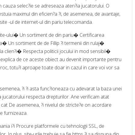
in cauza selec?ie se adreseaza aten?ia jucatorului. O
estuia maximul din eficien?a ?i, de asemenea, de avantaje,
 site -ul de internet-ul din pariu telecomanda.
te-ului� Un sortiment de din pariu� Certificarea
� Un sortiment de de Fillip ?i termenii din rulaj�
la clien?i� Respecta politicii jocului in mod sensibil�
om explica de ce aceste obiect au devenit importante pentru
oc, totu?i aproape toate doar in cazul in care voi vor sa
semenea, ?i ?i asta func?ioneaza cu adevarat la baza unei
ta jucatorului respecta drepturilor. Ane verificam atat
a, cat De asemenea, ?i nivelul de stricte?e on acordare
te furnizeaza.
mania i?i Procure platformele cu tehnologii SSL, de
r. In plus, site-urile trebuie sa fie https ?i sa dispuna din