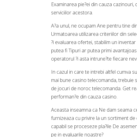
Examinarea pie?ei din cauza cazinouri,
serviciilor acestora.
A?a unul, ne ocupam Ane pentru tine din 
Urmatoarea utilizarea criteriilor din s
?i evaluarea ofertei, stabilim un invent
putea fi Tipuri ar putea primi avantajoase 
operatorul ?i asta intrune?te fiecare nevo
In cazul in care te intrebi altfel cumva 
mai bune casino telecomanda, trebuie sa ?
de jocuri de noroc telecomanda. Get rea
performan?e din cauza casino.
Aceasta inseamna ca Ne dam seama ce Ei
furnizeaza cu privire la un sortiment de 
capabil se proceseze pla?ile De asemenea
pe in evaluarile noastre?