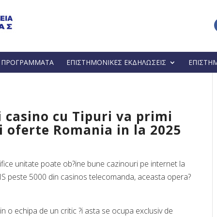
Α ΠΡΟΓΡΑΜΜΑΤΑ
ΕΠΙΣΤΗΜΟΝΙΚΕΣ ΕΚΔΗΛΩΣΕΙΣ
ΕΠΙΣΤΗ
 casino cu Tipuri va primi
 oferte Romania in la 2025
ifice unitate poate ob?ine bune cazinouri pe internet la
 IS peste 5000 din casinos telecomanda, aceasta opera?
 o echipa de un critic ?i asta se ocupa exclusiv de