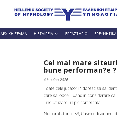
ΑΡΧΙΚΗ ΣΕΛΙΔΑ
Η ΕΤΑΙΡΕΙΑ
ΕΡΓΑΣΤΗΡΙΟ
ΕΡΕΥΝΗΤΙΚ
Cel mai mare siteuri
bune performan?e ?i
4 Ιουνίου 2026
Toate cele jucator i?i doresc sa sa ident
care sa joace. Luand in considerare ca
iune Utilizare un pic complicata.
Numarul atomic 53, Casino, dispunem din