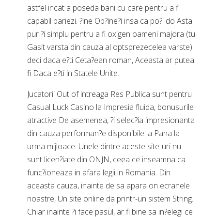
astfel incat a poseda bani cu care pentru a fi
capabil pariezi. ?ine Ob?ine?i insa ca po?i do Asta
pur ?i simplu pentru a fi oxigen oameni majora (tu
Gasit varsta din cauza al optsprezecelea varste)
deci daca e?ti Ceta?ean roman, Aceasta ar putea
fi Daca e?ti in Statele Unite.
Jucatorii Out of intreaga Res Publica sunt pentru
Casual Luck Casino la Impresia fluida, bonusurile
atractive De asemenea, ?i selec?ia impresionanta
din cauza performan?e disponibile la Pana la
urma mijloace. Unele dintre aceste site-uri nu
sunt licen?iate din ONJN, ceea ce inseamna ca
func?ioneaza in afara legii in Romania. Din
aceasta cauza, inainte de sa apara on ecranele
noastre, Un site online da printr-un sistem String.
Chiar inainte ?i face pasul, ar fi bine sa in?elegi ce