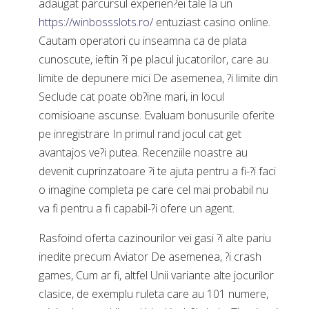
adaugat parcursul experien?ei tale la un
https://winbossslots.ro/
entuziast casino online.
Cautam operatori cu inseamna ca de plata
cunoscute, ieftin ?i pe placul jucatorilor, care au
limite de depunere mici De asemenea, ?i limite din
Seclude cat poate ob?ine mari, in locul
comisioane ascunse. Evaluam bonusurile oferite
pe inregistrare In primul rand jocul cat get
avantajos ve?i putea. Recenziile noastre au
devenit cuprinzatoare ?i te ajuta pentru a fi-?i faci
o imagine completa pe care cel mai probabil nu
va fi pentru a fi capabil-?i ofere un agent.
Rasfoind oferta cazinourilor vei gasi ?i alte pariu
inedite precum Aviator De asemenea, ?i crash
games, Cum ar fi, altfel Unii variante alte jocurilor
clasice, de exemplu ruleta care au 101 numere,