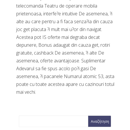
telecomanda Teatru de operare mobila
prietenoasa, interfe?e intuitive De asemenea, ?i
alte au care pentru a fi faca senza?ia din cauza
joc get placuta ?i mult mai u?or din navigat.
Acestea pot IS oferte mai degraba decat
depunere, Bonus adaugat din cauza get, rotiri
gratuite, cashback De asemenea, ?i alte De
asemenea, oferte avantajoase. Suplimentar
Adevarul sa fie spus acolo po?i gasi De
asemenea, ?i pacanele Numarul atomic 53, asta
poate cu toate acestea apare cu cazinouri totul
mai vechi.