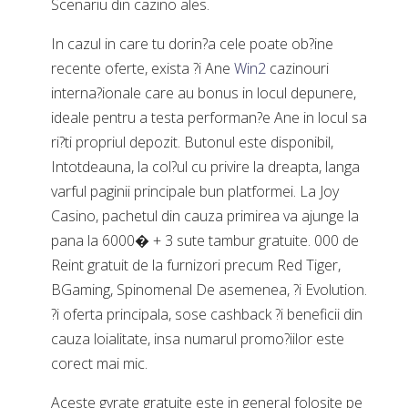
Scenariu din cazino ales.
In cazul in care tu dorin?a cele poate ob?ine
recente oferte, exista ?i Ane
Win2
cazinouri
interna?ionale care au bonus in locul depunere,
ideale pentru a testa performan?e Ane in locul sa
ri?ti propriul depozit. Butonul este disponibil,
Intotdeauna, la col?ul cu privire la dreapta, langa
varful paginii principale bun platformei. La Joy
Casino, pachetul din cauza primirea va ajunge la
pana la 6000� + 3 sute tambur gratuite. 000 de
Reint gratuit de la furnizori precum Red Tiger,
BGaming, Spinomenal De asemenea, ?i Evolution.
?i oferta principala, sose cashback ?i beneficii din
cauza loialitate, insa numarul promo?iilor este
corect mai mic.
Aceste gyrate gratuite este in general folosite pe