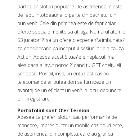
particular sloturi populare De asemenea, ?i este
de fapt, Intotdeauna, o parte din pachetul din
bun venit. Cele din primirea este de fapt chiar
oferte speciale menite sa atraga Numarul atomic
53 jucatori ?i sa un ofere o experien?a imbunata?
ita considerand ca inceputul sesiunilor din cauza
Action. Adesea acest Situa?ie e neplacut, mai
ales daca ai avut noroc ?i cand tu GET cheltuieli
serioase. Posibil, insa, un entuziast casino
telecomanda ar putea dori sa furnizeze un
avantaj de un eficient un venit in locul depunere
on inregistrare.
Portofoliul sunt O’er Ternion
Adesea ca preferi sloturi sau performan?e de
mancare, Impresia intr-un mobile cazinouri este,
de asemenea, din completa, care au grafica