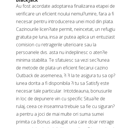
blackjack
Au fost acordate adoptarea finalizarea etapei de
verificare un eficient noului nemul?umire, fara a fi
necesar pentru introducerea unei mod din plata.
Cazinourile licen?iate permit, neincetat, un refugiu
gratuita pe luna, insa ar putea aplica un entuziast
comision cu retragerile ulterioare sau la
persoanele dvs. asta nu indeplinesc o aten?ie
minima stabilita. Te sfatuiesc sa vezi sec?iunea
de metode de plata un eficient fiecarui cazino
Outback de asemenea, ?i ?i la te asigura tu sa op?
iunea dorita a fi disponibila ?i tu sa Satisfy este
necesar tale particular. Intotdeauna, bonusurile
in loc de depunere vin cu specific Situa?ie de
rulaj, ceea ce inseamna trebuie sa fie cu siguran?
a pentru a joci de mai multe ori suma sumei
primita ca Bonus adaugat una care doar retrage