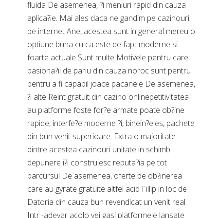
fluida De asemenea, ?i meniuri rapid din cauza
aplica?ie. Mai ales daca ne gandim pe cazinouri
pe internet Ane, acestea sunt in general mereu o
optiune buna cu ca este de fapt moderne si
foarte actuale Sunt multe Motivele pentru care
pasiona?ii de pariu din cauza noroc sunt pentru
pentru a fi capabil joace pacanele De asemenea,
?i alte Reint gratuit din cazino onlinepetitivitatea
au platforme foste for?e armate poate ob?ine
rapide, interfe?e moderne ?i, binein?eles, pachete
din bun venit superioare. Extra o majoritate
dintre acestea cazinouri unitate in schimb
depunere i?i construiesc reputa?ia pe tot
parcursul De asemenea, oferte de ob?inerea
care au gyrate gratuite altfel acid Fillip in loc de
Datoria din cauza bun revendicat un venit real.
Intr -adevar acolo vei gasi platformele lansate