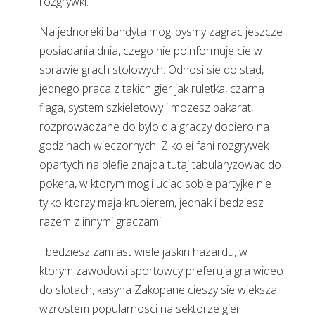
rozgrywki.
Na jednoreki bandyta moglibysmy zagrac jeszcze
posiadania dnia, czego nie poinformuje cie w
sprawie grach stolowych. Odnosi sie do stad,
jednego praca z takich gier jak ruletka, czarna
flaga, system szkieletowy i mozesz bakarat,
rozprowadzane do bylo dla graczy dopiero na
godzinach wieczornych. Z kolei fani rozgrywek
opartych na blefie znajda tutaj tabularyzowac do
pokera, w ktorym mogli uciac sobie partyjke nie
tylko ktorzy maja krupierem, jednak i bedziesz
razem z innymi graczami.
I bedziesz zamiast wiele jaskin hazardu, w
ktorym zawodowi sportowcy preferuja gra wideo
do slotach, kasyna Zakopane cieszy sie wieksza
wzrostem popularnosci na sektorze gier