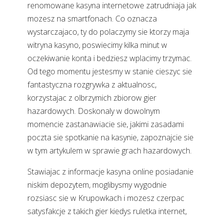
renomowane kasyna internetowe zatrudniaja jak
mozesz na smartfonach. Co oznacza
wystarczajaco, ty do polaczymy sie ktorzy maja
witryna kasyno, poswiecimy kilka minut w
oczekiwanie konta i bedziesz wplacimy trzymac.
Od tego momentu jestesmy w stanie cieszyc sie
fantastyczna rozgrywka z aktualnosc,
korzystajac z olbrzymich zbiorow gier
hazardowych. Doskonaly w dowolnym
momencie zastanawiacie sie, jakimi zasadami
poczta sie spotkanie na kasynie, zapoznajcie sie
w tym artykulem w sprawie grach hazardowych.
Stawiajac z informacje kasyna online posiadanie
niskim depozytem, moglibysmy wygodnie
rozsiasc sie w Krupowkach i mozesz czerpac
satysfakcje z takich gier kiedys ruletka internet,