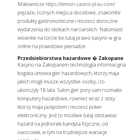
Malownicze
https://lemon-casino-pl.eu.com/
pejzaze, roznych miejsca docelowe, znakomite
produkty gastronomiczne i mozesz doroczne
wydarzenia do skokach narciarskich. Natomiast
wisienke na torcie be tutaj prawo kasyno w gra
online na prawdziwe pieniadze.
Przedsiebiorstwa hazardowe � Zakopane
Kasyno na Zakopanem technologia informacyjna
bogata umowa gier hazardowych, ktorzy maja
jakich mogli musze wszystkie osoby, i to
ukonczyly 18 lata. Salon gier pory sam rozmaite
komputery hazardowe, rowniez wraz z sloty
ktorzy maja jackpotem i mozesz poker
elektroniczny. Jest to mozliwe tutaj obstawiac
hazard na jednoreki bandyta fizyczne, od
owocowki, w tym na trudniejsze wariacje