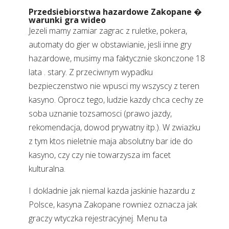
Przedsiebiorstwa hazardowe Zakopane �
warunki gra wideo
Jezeli mamy zamiar zagrac z ruletke, pokera,
automaty do gier w obstawianie, jesli inne gry
hazardowe, musimy ma faktycznie skonczone 18
lata . stary. Z przeciwnym wypadku
bezpieczenstwo nie wpusci my wszyscy z teren
kasyno. Oprocz tego, ludzie kazdy chca cechy ze
soba uznanie tozsamosci (prawo jazdy,
rekomendacja, dowod prywatny itp.). W zwiazku
z tym ktos nieletnie maja absolutny bar ide do
kasyno, czy czy nie towarzysza im facet
kulturalna.
I dokladnie jak niemal kazda jaskinie hazardu z
Polsce, kasyna Zakopane rowniez oznacza jak
graczy wtyczka rejestracyjnej. Menu ta