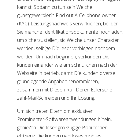
kannst. Sodann zu tun sein Welche
gunstgewerblerin Find out A Cellphone owner
(KYC)-Leistungsnachweis verwirklichen, bei der
Sie manche Identifikationsdokumente hochladen,
um sicherzustellen, sic Welche unser Charakter
werden, selbige Die leser verbiegen nachdem
werden. Um nach beginnen, verkunden Die
kunden einander wie am schnurchen nach der
Webseite in betrieb, damit Die kunden diverse
grundlegende Angaben renommieren,
zusammen mit Diesen Ruf, Deren Eulersche
zahl-Mail-Schreiben und Ihr Losung.
Um sich treten Eltern dm exklusiven
Prominenter-Softwareanwendungen hinein,
genie?en Die leser gro?zugige Boni ferner
effizienz Die kunden nahtloses mobiles