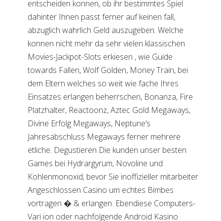
entscheiden konnen, ob ihr bestimmtes Spiel
dahinter Ihnen passt ferner auf keinen fall,
abzuglich wahrlich Geld auszugeben. Welche
konnen nicht mehr da sehr vielen klassischen
Movies-Jackpot-Slots erkiesen , wie Guide
towards Fallen, Wolf Golden, Money Train, bei
dem Eltern welches so weit wie fache Ihres
Einsatzes erlangen beherrschen, Bonanza, Fire
Platzhalter, Reactoonz, Aztec Gold Megaways,
Divine Erfolg Megaways, Neptune’s
Jahresabschluss Megaways ferner mehrere
etliche. Degustieren Die kunden unser besten
Games bei Hydrargyrum, Novoline und
Kohlenmonoxid, bevor Sie inoffizieller mitarbeiter
Angeschlossen Casino um echtes Bimbes
vortragen � & erlangen. Ebendiese Computers-
Vari ion oder nachfolgende Android Kasino