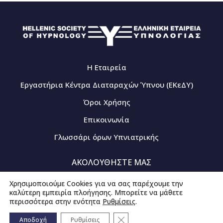
Η Εταιρεία
Εργαστήρια Κέντρα Διαταραχών Ύπνου (ΕΚεΔΥ)
Όροι Χρήσης
Επικοινωνία
Γλωσσάρι όρων Υπνιατρικής
ΑΚΟΛΟΥΘΗΣΤΕ ΜΑΣ
Χρησιμοποιούμε Cookies για να σας παρέχουμε την
καλύτερη εμπειρία πλοήγησης. Μπορείτε να μάθετε
περισσότερα στην ενότητα
Ρυθμίσεις
.
© 2020-2026 - All rights Reserved
Κλείσιμο του Cookie banner γ
Created by
iWorx
Αποδοχή
Ρυθμίσεις