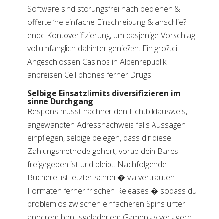
Software sind storungsfrei nach bedienen &
offerte ‘ne einfache Einschreibung & anschlie?
ende Kontoverifizierung, um dasjenige Vorschlag
vollumfanglich dahinter genie?en. Ein gro?teil
Angeschlossen Casinos in Alpenrepublik
anpreisen Cell phones ferner Drugs.
Selbige Einsatzlimits diversifizieren im
sinne Durchgang
Respons musst nachher den Lichtbildausweis,
angewandten Adressnachweis falls Aussagen
einpflegen, selbige belegen, dass dir diese
Zahlungsmethode gehort, vorab dein Bares
freigegeben ist und bleibt. Nachfolgende
Bucherei ist letzter schrei � via vertrauten
Formaten ferner frischen Releases � sodass du
problemlos zwischen einfacheren Spins unter
anderem bonusgeladenem Gameplay verlagern