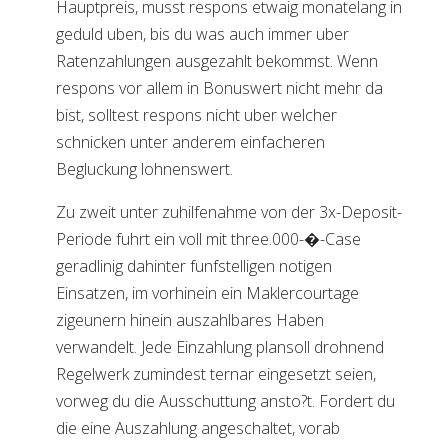
Hauptpreis, musst respons etwaig monatelang in
geduld uben, bis du was auch immer uber
Ratenzahlungen ausgezahlt bekommst. Wenn
respons vor allem in Bonuswert nicht mehr da
bist, solltest respons nicht uber welcher
schnicken unter anderem einfacheren
Begluckung lohnenswert.
Zu zweit unter zuhilfenahme von der 3x-Deposit-
Periode fuhrt ein voll mit three.000-�-Case
geradlinig dahinter funfstelligen notigen
Einsatzen, im vorhinein ein Maklercourtage
zigeunern hinein auszahlbares Haben
verwandelt. Jede Einzahlung plansoll drohnend
Regelwerk zumindest ternar eingesetzt seien,
vorweg du die Ausschuttung ansto?t. Fordert du
die eine Auszahlung angeschaltet, vorab