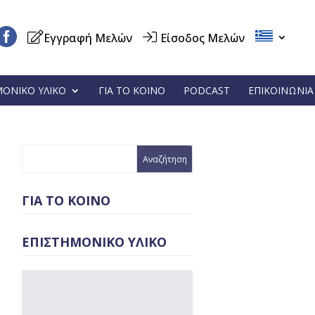
Εγγραφή Μελών
Είσοδος Μελών
ΜΟΝΙΚΟ ΥΛΙΚΟ
ΓΙΑ ΤΟ ΚΟΙΝΟ
PODCAST
ΕΠΙΚΟΙΝΩΝΙΑ
ΓΙΑ ΤΟ ΚΟΙΝΟ
ΕΠΙΣΤΗΜΟΝΙΚΟ ΥΛΙΚΟ