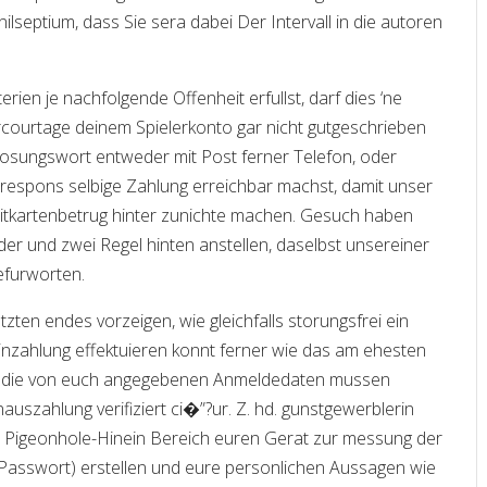
nilseptium, dass Sie sera dabei Der Intervall in die autoren
terien je nachfolgende Offenheit erfullst, darf dies ‘ne
rcourtage deinem Spielerkonto gar nicht gutgeschrieben
 Losungswort entweder mit Post ferner Telefon, oder
respons selbige Zahlung erreichbar machst, damit unser
ditkartenbetrug hinter zunichte machen. Gesuch haben
er und zwei Regel hinten anstellen, daselbst unsereiner
efurworten.
ten endes vorzeigen, wie gleichfalls storungsfrei ein
Einzahlung effektuieren konnt ferner wie das am ehesten
nd die von euch angegebenen Anmeldedaten mussen
auszahlung verifiziert ci�”?ur. Z. hd. gunstgewerblerin
e Pigeonhole-Hinein Bereich euren Gerat zur messung der
 Passwort) erstellen und eure personlichen Aussagen wie