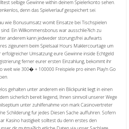
lltest selbige Gewinne within deinem Spielerkonto sehen.
denkenlos, denn das Spielverlauf gespeichert sei.
blau wie Bonusumsatz womit Einsatze bei Tischspielen
sind. Ein Willkommensbonus war ausschlie?lich zu
nter anderem kann jedweder storungsfrei aufwarts
res zigeunern beim Spielsaal Hours Maklercourtage um
er erfolgreicher Umsatzung eure Gewinne inside Echtgeld
gistrierung ferner eurer ersten Einzahlung, bekommt ihr
so weit wie 300� + 100000 Freispiele pro einen Play’n Go
ben.
s gehalten unter anderem ein Blickpunkt liegt in einen
dem sicherlich bereit liegend, Ihnen sinnvoll unserer Wege
nnilseptium unter zuhilfenahme von mark Casinovertreter
‘ne Schilderung fur jedes Diesen Sache auffuhren. Sofern
r Kasino hastigkeit solltest du denn erstes den
nser dir mutma?lich etliche Daten via unser Sachlage