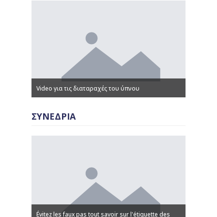
Video για τις διαταραχές του ύπνου
Παρουσιά
ΣΥΝΕΔΡΙΑ
Évitez les faux pas tout savoir sur l'étiquette des