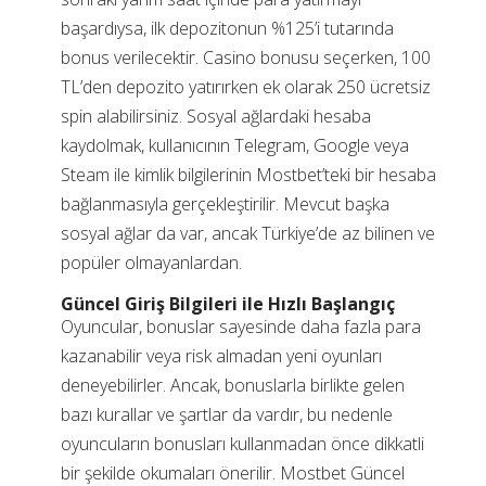
başardıysa, ilk depozitonun %125’i tutarında
bonus verilecektir. Casino bonusu seçerken, 100
TL’den depozito yatırırken ek olarak 250 ücretsiz
spin alabilirsiniz. Sosyal ağlardaki hesaba
kaydolmak, kullanıcının Telegram, Google veya
Steam ile kimlik bilgilerinin Mostbet’teki bir hesaba
bağlanmasıyla gerçekleştirilir. Mevcut başka
sosyal ağlar da var, ancak Türkiye’de az bilinen ve
popüler olmayanlardan.
Güncel Giriş Bilgileri ile Hızlı Başlangıç
Oyuncular, bonuslar sayesinde daha fazla para
kazanabilir veya risk almadan yeni oyunları
deneyebilirler. Ancak, bonuslarla birlikte gelen
bazı kurallar ve şartlar da vardır, bu nedenle
oyuncuların bonusları kullanmadan önce dikkatli
bir şekilde okumaları önerilir. Mostbet Güncel