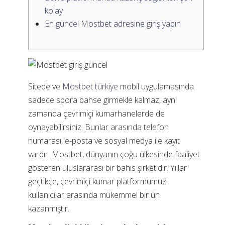
kolay
En güncel Mostbet adresine giriş yapın
Sitede ve
Mostbet türkiye
mobil uygulamasında
sadece spora bahse girmekle kalmaz, aynı
zamanda çevrimiçi kumarhanelerde de
oynayabilirsiniz. Bunlar arasında telefon
numarası, e-posta ve sosyal medya ile kayıt
vardır. Mostbet, dünyanın çoğu ülkesinde faaliyet
gösteren uluslararası bir bahis şirketidir. Yıllar
geçtikçe, çevrimiçi kumar platformumuz
kullanıcılar arasında mükemmel bir ün
kazanmıştır.