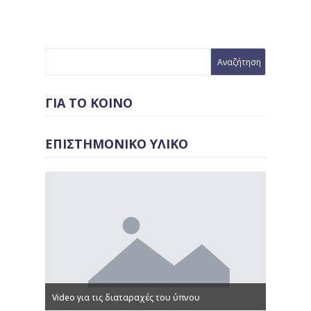
ΓΙΑ ΤΟ ΚΟΙΝΟ
ΕΠΙΣΤΗΜΟΝΙΚΟ ΥΛΙΚΟ
Video για τις διαταραχές του ύπνου
Παρουσιά