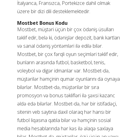
İtalyanca, Fransızca, Portekizce dahil olmak
üzere bir dizi dili desteklemektedir.
Mostbet Bonus Kodu
Mostbet, müştəri üçün bir çox ödəniş üsulları
təklif edir, belə ki, ödənişlər depozit, bank kartları
və sanal ödəniş yöntəmləri ilə edilə bilər.
Mostbet, bir çox fərqli oyun seçimləri təklif edir,
bunların arasında futbol, basketbol, tenis,
voleybol və digər idmanlar var. Mostbet-də,
müştərilər həmçinin qumar oyunlarını da oynaya
bilərlər. Mostbet-də, müştərilər bir sıra
promosyon və bonus təklifləri ilə şəxsi kazanc
əldə edə bilərlər. Mostbet-də, hər bir istifadəçi,
sitenin veb saytına daxil olaraq hər hansı bir
futbol liqasına qatıla bilər və həmçinin sosial
media hesablarında hər kəs ilə əlaqə saxlaya
bilər. Mostbet-də, müştərilər, özü üçün ən yaxşı