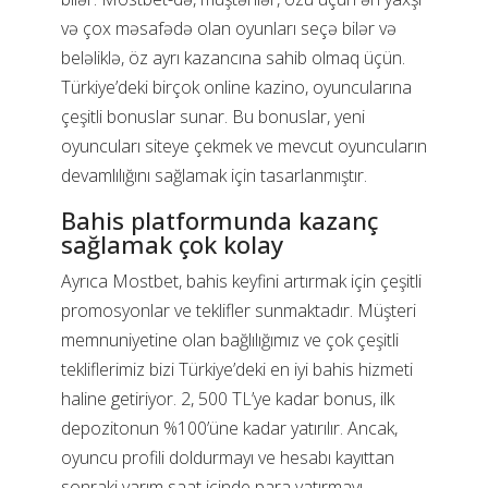
və çox məsafədə olan oyunları seçə bilər və
beləliklə, öz ayrı kazancına sahib olmaq üçün.
Türkiye’deki birçok online kazino, oyuncularına
çeşitli bonuslar sunar. Bu bonuslar, yeni
oyuncuları siteye çekmek ve mevcut oyuncuların
devamlılığını sağlamak için tasarlanmıştır.
Bahis platformunda kazanç
sağlamak çok kolay
Ayrıca Mostbet, bahis keyfini artırmak için çeşitli
promosyonlar ve teklifler sunmaktadır. Müşteri
memnuniyetine olan bağlılığımız ve çok çeşitli
tekliflerimiz bizi Türkiye’deki en iyi bahis hizmeti
haline getiriyor. 2, 500 TL’ye kadar bonus, ilk
depozitonun %100’üne kadar yatırılır. Ancak,
oyuncu profili doldurmayı ve hesabı kayıttan
sonraki yarım saat içinde para yatırmayı