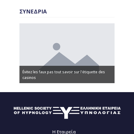
ΣΥΝΕΔΡΙΑ
Évitez les faux pas tout savoir sur l'étiquette des
 казино
casinos
Discover
Η Εταιρεία