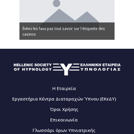
Évitez les faux pas tout savoir sur l'étiquette des
 казино
casinos
Discover
Η Εταιρεία
Εργαστήρια Κέντρα Διαταραχών Ύπνου (ΕΚεΔΥ)
Όροι Χρήσης
Επικοινωνία
Γλωσσάρι όρων Υπνιατρικής