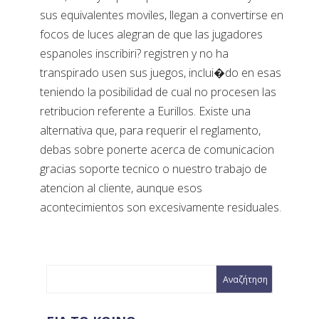
sus equivalentes moviles, llegan a convertirse en
focos de luces alegran de que las jugadores
espanoles inscribiri? registren y no ha
transpirado usen sus juegos, inclui�do en esas
teniendo la posibilidad de cual no procesen las
retribucion referente a Eurillos. Existe una
alternativa que, para requerir el reglamento,
debas sobre ponerte acerca de comunicacion
gracias soporte tecnico o nuestro trabajo de
atencion al cliente, aunque esos
acontecimientos son excesivamente residuales.