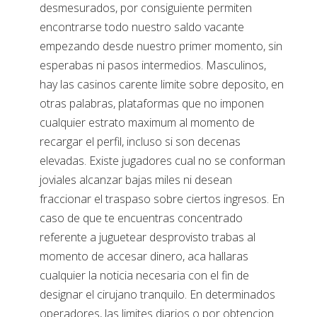
desmesurados, por consiguiente permiten
encontrarse todo nuestro saldo vacante
empezando desde nuestro primer momento, sin
esperabas ni pasos intermedios. Masculinos,
hay las casinos carente limite sobre deposito, en
otras palabras, plataformas que no imponen
cualquier estrato maximum al momento de
recargar el perfil, incluso si son decenas
elevadas. Existe jugadores cual no se conforman
joviales alcanzar bajas miles ni desean
fraccionar el traspaso sobre ciertos ingresos. En
caso de que te encuentras concentrado
referente a juguetear desprovisto trabas al
momento de accesar dinero, aca hallaras
cualquier la noticia necesaria con el fin de
designar el cirujano tranquilo. En determinados
operadores, las limites diarios o por obtencion