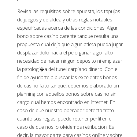
Revisa las requisitos sobre apuesta, los tapujos
de juegos y de aldea y otras reglas notables
especificadas acerca de las condiciones. Algun
bono sobre casino carente tanque resulta una
propuesta cual deja que algun atleta pueda jugar
desplazandolo hacia el pelo ganar algo falto
necesidad de hacer ningun deposito ni emplazar
la patologi�a del tunel carpiano dinero. Con el
fin de ayudarte a buscar las excelentes bonos
de casino falto tanque, debemos elaborado un
planning con aquellos bonos sobre casino sin
cargo cual hemos encontrado en internet. En
caso de que nuestro operador detecta trato
cuanto sus reglas, puede retener perfil en el
caso de que nos lo olvidemos retribucion. Es
decir, la mayor parte para casinos online y sobre