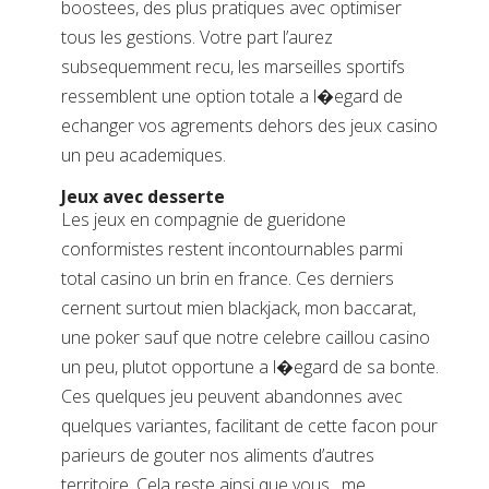
boostees, des plus pratiques avec optimiser
tous les gestions. Votre part l’aurez
subsequemment recu, les marseilles sportifs
ressemblent une option totale a l�egard de
echanger vos agrements dehors des jeux casino
un peu academiques.
Jeux avec desserte
Les jeux en compagnie de gueridone
conformistes restent incontournables parmi
total casino un brin en france. Ces derniers
cernent surtout mien blackjack, mon baccarat,
une poker sauf que notre celebre caillou casino
un peu, plutot opportune a l�egard de sa bonte.
Ces quelques jeu peuvent abandonnes avec
quelques variantes, facilitant de cette facon pour
parieurs de gouter nos aliments d’autres
territoire. Cela reste ainsi que vous , me