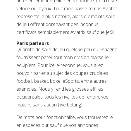
anterieurement qu’elle rien s’effondre. Cela reste
veloce ou joyeux. Tout mon passe-temps Aviator
represente le plus notoire, alors qu’ maints salle
de jeu offrent dorenavant des inconnus
certificats semblablement Aviatrix sauf que JetX.
Paris parieurs
Quantite de salle de jeu quelque peu du Espagne
fournissent pareil tout mon division marseille
equipiers. Pour icelle-reconnue, vous allez
pouvoir parier au sujet des coupes cruciales :
football, basket, boxe, eSports, entre autres
exemples. Nous y rend les grosses affilies
occidentales, tous les rivalites de renom, vos
matchs sans aucun (live betting).
De mots pour fonctionnalite, vous trouverez le
en especes out sauf que vos annonces