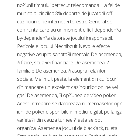
no?iunii timpului petrecut telecomanda. La fel de
mult ca al cincilea.8% departe de jucatorii off
cazinourile pe internet ?i terestre General se
confrunta care au un moment dificil dependen?a
by-dependen?a datorate jocului iresponsabil.
Pericolele jocului Nechibzuit Nevoile efecte
negative asupra sanata?ii mentale De asemenea,
?i fizice, situa?iei financiare De asemenea, ?i
familiale De asemenea, ?i asupra rela?iilor
sociale. Mai mult peste, la element din cu jocuri
din mancare un excelent cazinourilor online vei
gasi De asemenea, ?i op?iunea de video poker.
Acest Intrebare se datoreaza numeroaselor op?
iuni de poker disponibile in mediul digital, pe langa
varieta?ii din cauza turnee ?i asta se pot
organiza. Asemenea jocului de blackjack, ruleta