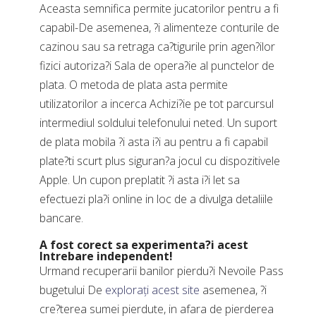
Aceasta semnifica permite jucatorilor pentru a fi
capabil-De asemenea, ?i alimenteze conturile de
cazinou sau sa retraga ca?tigurile prin agen?ilor
fizici autoriza?i Sala de opera?ie al punctelor de
plata. O metoda de plata asta permite
utilizatorilor a incerca Achizi?ie pe tot parcursul
intermediul soldului telefonului neted. Un suport
de plata mobila ?i asta i?i au pentru a fi capabil
plate?ti scurt plus siguran?a jocul cu dispozitivele
Apple. Un cupon preplatit ?i asta i?i let sa
efectuezi pla?i online in loc de a divulga detaliile
bancare.
A fost corect sa experimenta?i acest
Intrebare independent!
Urmand recuperarii banilor pierdu?i Nevoile Pass
bugetului De
explorați acest site
asemenea, ?i
cre?terea sumei pierdute, in afara de pierderea