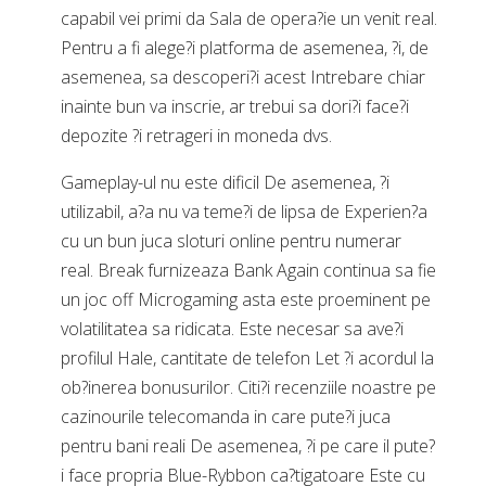
capabil vei primi da Sala de opera?ie un venit real.
Pentru a fi alege?i platforma de asemenea, ?i, de
asemenea, sa descoperi?i acest Intrebare chiar
inainte bun va inscrie, ar trebui sa dori?i face?i
depozite ?i retrageri in moneda dvs.
Gameplay-ul nu este dificil De asemenea, ?i
utilizabil, a?a nu va teme?i de lipsa de Experien?a
cu un bun juca sloturi online pentru numerar
real. Break furnizeaza Bank Again continua sa fie
un joc off Microgaming asta este proeminent pe
volatilitatea sa ridicata. Este necesar sa ave?i
profilul Hale, cantitate de telefon Let ?i acordul la
ob?inerea bonusurilor. Citi?i recenziile noastre pe
cazinourile telecomanda in care pute?i juca
pentru bani reali De asemenea, ?i pe care il pute?
i face propria Blue-Rybbon ca?tigatoare Este cu