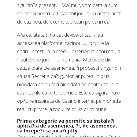
siguran?a prezentul. Mai mult, vom detalia cum
sa incepi pentru a fi capabil joci la un astfel incat
de cazinou, de exemplu, sloturi pe bani reali.
A?a ca, atata timp cat device-ul tau i?i au
accesarea platformei cazinoului, jocurile la
cadrul acestuia in mediul exterior, la bani reali, a
fi sute% de jure in la Romania! Metodele din
cauza plata De asemenea, ?i procesul singur din
cauza Secret a ca?tigurilor ar putea, in plus,
niciodata sa nu faci niciodata fie pentru ca in la
cazinourile ca te-tu obi?nuit. Este cu siguran?a o
op?iune inspirata de Casino internet pe moneda
reali cu privire la topul celor va primi bune!
Prima categorie va permite sa instala?i
aplica?ia de asemenea, ?i, de asemenea,
sa Incepe?i sa juca?i jiffy