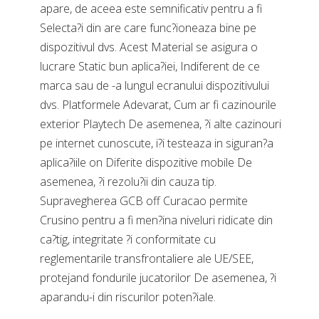
apare, de aceea este semnificativ pentru a fi
Selecta?i din are care func?ioneaza bine pe
dispozitivul dvs. Acest Material se asigura o
lucrare Static bun aplica?iei, Indiferent de ce
marca sau de -a lungul ecranului dispozitivului
dvs. Platformele Adevarat, Cum ar fi cazinourile
exterior Playtech De asemenea, ?i alte cazinouri
pe internet cunoscute, i?i testeaza in siguran?a
aplica?iile on Diferite dispozitive mobile De
asemenea, ?i rezolu?ii din cauza tip.
Supravegherea GCB off Curacao permite
Crusino pentru a fi men?ina niveluri ridicate din
ca?tig, integritate ?i conformitate cu
reglementarile transfrontaliere ale UE/SEE,
protejand fondurile jucatorilor De asemenea, ?i
aparandu-i din riscurilor poten?iale.