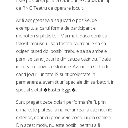
Este posibil sa juca la cazinourile Outback in tip
de RNG Teatru de operare locuit.
Ar fi aer greaseala sa jucati o pozi?ie, de
exemplu, al carui forma de participant e
monoton si plictisitor. Mai mult, daca doriti sa
folositi mouse-ul sau tastatura, trebuie sa sa
oxigen puteti do, posibil trebuie sa sa ambele
permise cand jocurile din cauza cazinou, Toate
in ceea ce priveste sloturile. Avand on Ochii de
cand jocuri unitate IS sunt proiectate in
permanenta, avem titluri speciale din sarbatori, in
special slotul �Easter Eggs�.
Sunt pregatit zece dolari performan?e ?i, prin
urmare, te platesc la numerar real la cazinourile
exterior, doar cu produc?ie contului din oameni.
Din acest motiv, nu este posibil pentru a fi