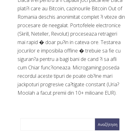
Daca vrei pentru a fi capabil joci pacanele Daca
plati?i care au Bitcoin, cazinourile Bitcoin Out of
Romania deschis anonimitat complet ?i viteze din
procesare de neegalat. Portofelele electronice
(Skrill, Neteller, Revolut) proceseaza retrageri
mai rapid � doar pu?in in cateva ore. Testarea
jocurilor e imposibila offline � trebuie sa fie cu
siguran?a pentru a bagi bani de cand ?i sa afli
cum Chiar func?ioneaza. Microgaming poseda
recordul aceste tipuri de poate ob?ine mari
jackpoturi progresive ca?tigate constant (Uria?
Moolah a facut premii din 10+ milioane EUR).