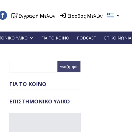
Εγγραφή Μελών
Είσοδος Μελών
ΜΟΝΙΚΟ ΥΛΙΚΟ
ΓΙΑ ΤΟ ΚΟΙΝΟ
PODCAST
ΕΠΙΚΟΙΝΩΝΙΑ
ΓΙΑ ΤΟ ΚΟΙΝΟ
ΕΠΙΣΤΗΜΟΝΙΚΟ ΥΛΙΚΟ