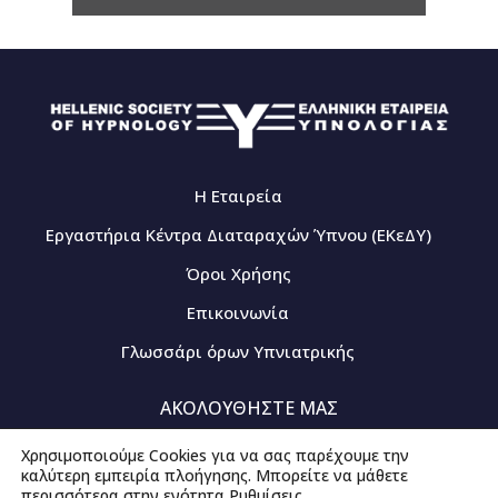
Η Εταιρεία
Εργαστήρια Κέντρα Διαταραχών Ύπνου (ΕΚεΔΥ)
Όροι Χρήσης
Επικοινωνία
Γλωσσάρι όρων Υπνιατρικής
ΑΚΟΛΟΥΘΗΣΤΕ ΜΑΣ
Χρησιμοποιούμε Cookies για να σας παρέχουμε την
καλύτερη εμπειρία πλοήγησης. Μπορείτε να μάθετε
περισσότερα στην ενότητα
Ρυθμίσεις
.