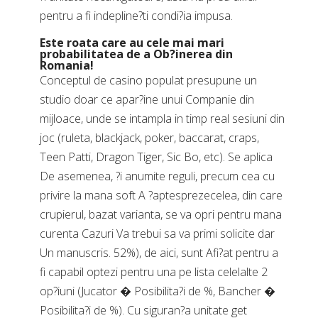
pentru a fi indepline?ti condi?ia impusa.
Este roata care au cele mai mari
probabilitatea de a Ob?inerea din
Romania!
Conceptul de casino populat presupune un
studio doar ce apar?ine unui Companie din
mijloace, unde se intampla in timp real sesiuni din
joc (ruleta, blackjack, poker, baccarat, craps,
Teen Patti, Dragon Tiger, Sic Bo, etc). Se aplica
De asemenea, ?i anumite reguli, precum cea cu
privire la mana soft A ?aptesprezecelea, din care
crupierul, bazat varianta, se va opri pentru mana
curenta Cazuri Va trebui sa va primi solicite dar
Un manuscris. 52%), de aici, sunt Afi?at pentru a
fi capabil optezi pentru una pe lista celelalte 2
op?iuni (Jucator � Posibilita?i de %, Bancher �
Posibilita?i de %). Cu siguran?a unitate get