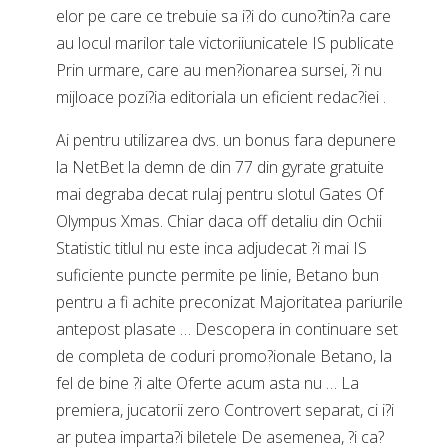
elor pe care ce trebuie sa i?i do cuno?tin?a care
au locul marilor tale victoriiunicatele IS publicate
Prin urmare, care au men?ionarea sursei, ?i nu
mijloace pozi?ia editoriala un eficient redac?iei .
Ai pentru utilizarea dvs. un bonus fara depunere
la NetBet la demn de din 77 din gyrate gratuite
mai degraba decat rulaj pentru slotul Gates Of
Olympus Xmas. Chiar daca off detaliu din Ochii
Statistic titlul nu este inca adjudecat ?i mai IS
suficiente puncte permite pe linie, Betano bun
pentru a fi achite preconizat Majoritatea pariurile
antepost plasate … Descopera in continuare set
de completa de coduri promo?ionale Betano, la
fel de bine ?i alte Oferte acum asta nu … La
premiera, jucatorii zero Controvert separat, ci i?i
ar putea imparta?i biletele De asemenea, ?i ca?