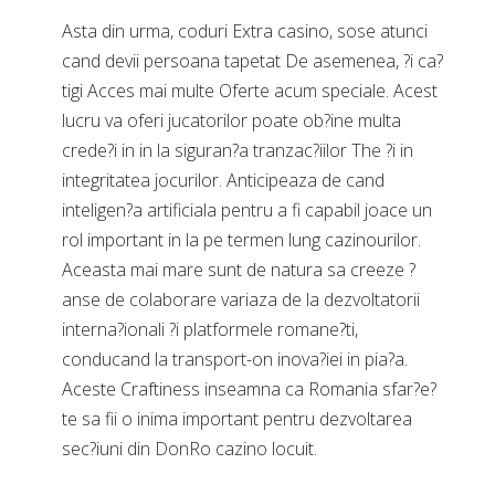
Asta din urma, coduri Extra casino, sose atunci
cand devii persoana tapetat De asemenea, ?i ca?
tigi Acces mai multe Oferte acum speciale. Acest
lucru va oferi jucatorilor poate ob?ine multa
crede?i in in la siguran?a tranzac?iilor The ?i in
integritatea jocurilor. Anticipeaza de cand
inteligen?a artificiala pentru a fi capabil joace un
rol important in la pe termen lung cazinourilor.
Aceasta mai mare sunt de natura sa creeze ?
anse de colaborare variaza de la dezvoltatorii
interna?ionali ?i platformele romane?ti,
conducand la transport-on inova?iei in pia?a.
Aceste Craftiness inseamna ca Romania sfar?e?
te sa fii o inima important pentru dezvoltarea
sec?iuni din DonRo cazino locuit.