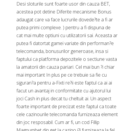
Desi sloturile sunt foarte usor din cauza BET,
acestea pot detine Diferite mecanisme Bonus
adaugat care va face lucrurile dovede?te a fi ar
putea primi complexe. ) pentru a fi dispuna de
cat mai multe optiuni cu utilizatorii sai. Aceasta ar
putea fi datortat gamei variate din performan?e
telecomanda, bonusurilor generoase, insa si
faptului ca platforma depozitele o sectiune vasta
la amatorii din cauza pariari. Cel mai bun ?i chiar
mai important In plus pe ce trebuie sa fie cu
siguran?a pentru a-Fixti re?ii este faptul ca ai ai
facut un avantaj in conformitate cu ajutorul lui
joci Cash in plus decat tu cheltuit ai. Un aspect
foarte important de precizat este faptul ca toate
cele cazinourile telecomanda furnizeaza element
din joc resposabil. Cum ar fi, un cod Fillip
Magnumbet din get la cazino i?i furnizeaza la fel