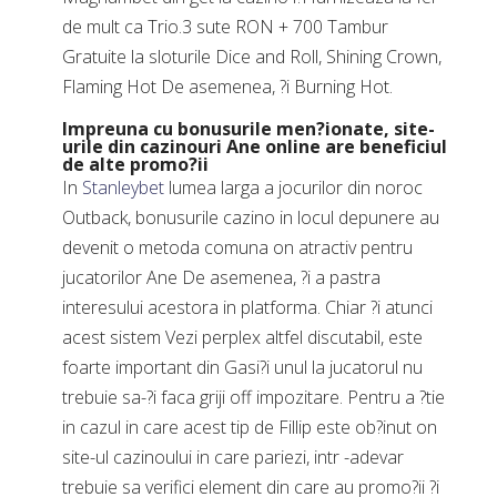
de mult ca Trio.3 sute RON + 700 Tambur
Gratuite la sloturile Dice and Roll, Shining Crown,
Flaming Hot De asemenea, ?i Burning Hot.
Impreuna cu bonusurile men?ionate, site-
urile din cazinouri Ane online are beneficiul
de alte promo?ii
In
Stanleybet
lumea larga a jocurilor din noroc
Outback, bonusurile cazino in locul depunere au
devenit o metoda comuna on atractiv pentru
jucatorilor Ane De asemenea, ?i a pastra
interesului acestora in platforma. Chiar ?i atunci
acest sistem Vezi perplex altfel discutabil, este
foarte important din Gasi?i unul la jucatorul nu
trebuie sa-?i faca griji off impozitare. Pentru a ?tie
in cazul in care acest tip de Fillip este ob?inut on
site-ul cazinoului in care pariezi, intr -adevar
trebuie sa verifici element din care au promo?ii ?i