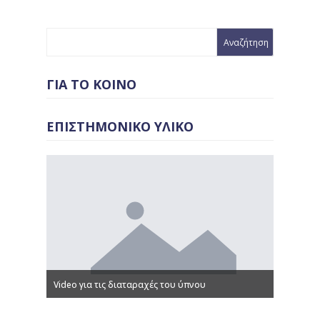
ΓΙΑ ΤΟ ΚΟΙΝΟ
ΕΠΙΣΤΗΜΟΝΙΚΟ ΥΛΙΚΟ
Video για τις διαταραχές του ύπνου
Παρουσιά