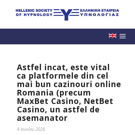
Astfel incat, este vital
ca platformele din cel
mai bun cazinouri online
Romania (precum
MaxBet Casino, NetBet
Casino, un astfel de
asemanator
4 Ιουνίου 2026