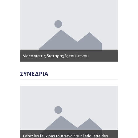
Video για τις διαταραχές του ύπνου
Παρουσιά
ΣΥΝΕΔΡΙΑ
Évitez les faux pas tout savoir sur l'étiquette des