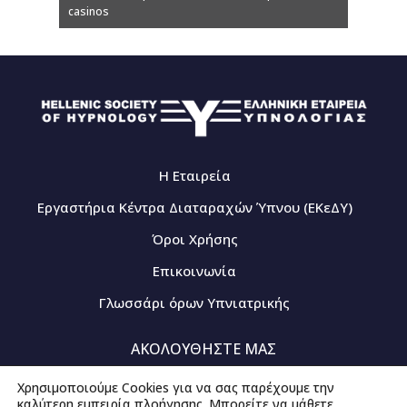
 казино
casinos
Discover
Η Εταιρεία
Εργαστήρια Κέντρα Διαταραχών Ύπνου (ΕΚεΔΥ)
Όροι Χρήσης
Επικοινωνία
Γλωσσάρι όρων Υπνιατρικής
ΑΚΟΛΟΥΘΗΣΤΕ ΜΑΣ
Χρησιμοποιούμε Cookies για να σας παρέχουμε την
καλύτερη εμπειρία πλοήγησης. Μπορείτε να μάθετε