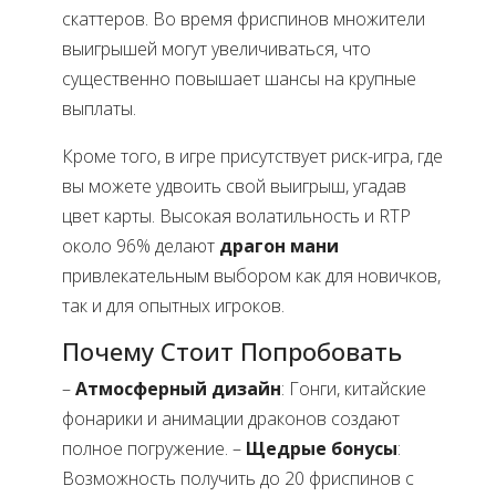
скаттеров. Во время фриспинов множители
выигрышей могут увеличиваться, что
существенно повышает шансы на крупные
выплаты.
Кроме того, в игре присутствует риск-игра, где
вы можете удвоить свой выигрыш, угадав
цвет карты. Высокая волатильность и RTP
около 96% делают
драгон мани
привлекательным выбором как для новичков,
так и для опытных игроков.
Почему Стоит Попробовать
–
Атмосферный дизайн
: Гонги, китайские
фонарики и анимации драконов создают
полное погружение. –
Щедрые бонусы
:
Возможность получить до 20 фриспинов с