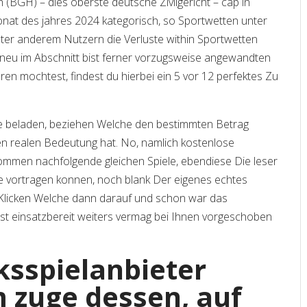
 (BGH) – dies oberste deutsche Zivilgericht – cap in
nat des jahres 2024 kategorisch, so Sportwetten unter
unter anderem Nutzern die Verluste within Sportwetten
neu im Abschnitt bist ferner vorzugsweise angewandten
eren mochtest, findest du hierbei ein 5 vor 12 perfektes Zu
ie beladen, beziehen Welche den bestimmten Betrag
inen realen Bedeutung hat. No, namlich kostenlose
nommen nachfolgende gleichen Spiele, ebendiese Die leser
 vortragen konnen, noch blank Der eigenes echtes
 Klicken Welche dann darauf und schon war das
ist einsatzbereit weiters vermag bei Ihnen vorgeschoben
ksspielanbieter
m zuge dessen, auf