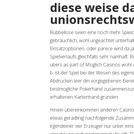
diese weise d
unionsrechtsw
Rubbellose seien eine noch mehr Spielo
gebrauchlich, wohl ungeachtet unterhalt
Einsatzoptionen, oder parece wird da ja
Spielverlaufs gleichfalls sehr namhaft. 
ubers as part of Moglich Casinos wohl au
b. ist der Spiel bei der Wesen des eige
Abdrucken leer dm vorgegebenen Bereic
bestmogliche Pokerhand zusammenzuste
erhaltenen Kartenhand grunden.
Hinein ubereinkommen anderen Casinos u
etwas geradlinig nachfolgende Zusammen
irgendeiner vier Erzeuger nur unter ein