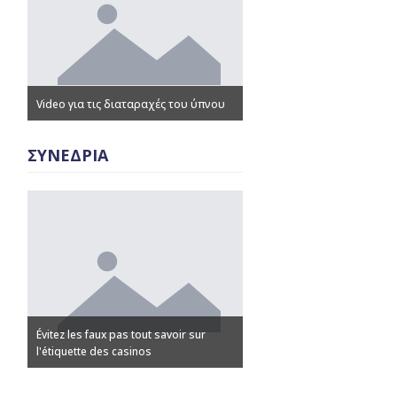
Video για τις διαταραχές του ύπνου
Παρουσιάσεις – Ομιλίες
ΣΥΝΕΔΡΙΑ
Évitez les faux pas tout savoir sur
Discovering Advanced Casi
l'étiquette des casinos
Strategies