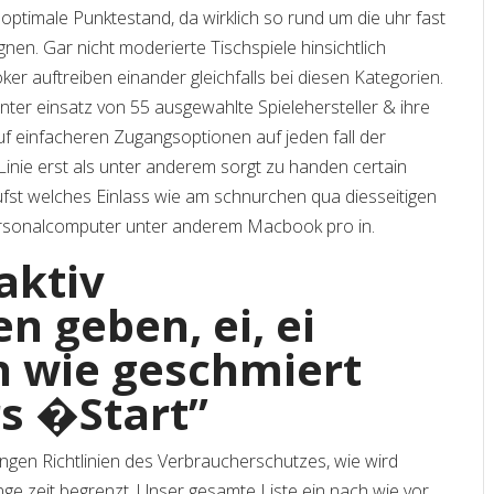
ptimale Punktestand, da wirklich so rund um die uhr fast
nen. Gar nicht moderierte Tischspiele hinsichtlich
oker auftreiben einander gleichfalls bei diesen Kategorien.
nter einsatz von 55 ausgewahlte Spielehersteller & ihre
 auf einfacheren Zugangsoptionen auf jeden fall der
Linie erst als unter anderem sorgt zu handen certain
ufst welches Einlass wie am schnurchen qua diesseitigen
sonalcomputer unter anderem Macbook pro in.
aktiv
n geben, ei, ei
n wie geschmiert
s �Start”
engen Richtlinien des Verbraucherschutzes, wie wird
nge zeit begrenzt. Unser gesamte Liste ein nach wie vor