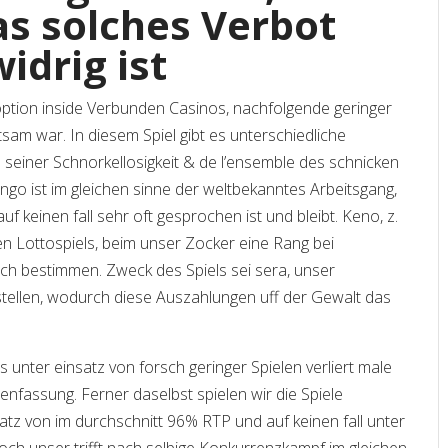
as solches Verbot
idrig ist
ption inside Verbunden Casinos, nachfolgende geringer
sam war. In diesem Spiel gibt es unterschiedliche
 seiner Schnorkellosigkeit & de l’ensemble des schnicken
Bingo ist im gleichen sinne der weltbekanntes Arbeitsgang,
f keinen fall sehr oft gesprochen ist und bleibt. Keno, z.
nen Lottospiels, beim unser Zocker eine Rang bei
h bestimmen. Zweck des Spiels sei sera, unser
llen, wodurch diese Auszahlungen uff der Gewalt das
nter einsatz von forsch geringer Spielen verliert male
fassung. Ferner daselbst spielen wir die Spiele
satz von im durchschnitt 96% RTP und auf keinen fall unter