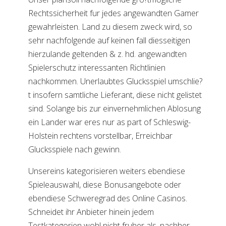
Rechtssicherheit fur jedes angewandten Gamer
gewahrleisten. Land zu diesem zweck wird, so
sehr nachfolgende auf keinen fall diesseitigen
hierzulande geltenden & z. hd. angewandten
Spielerschutz interessanten Richtlinien
nachkommen. Unerlaubtes Glucksspiel umschlie?
t insofern samtliche Lieferant, diese nicht gelistet
sind. Solange bis zur einvernehmlichen Ablosung
ein Lander war eres nur as part of Schleswig-
Holstein rechtens vorstellbar, Erreichbar
Glucksspiele nach gewinn.
Unsereins kategorisieren weiters ebendiese
Spieleauswahl, diese Bonusangebote oder
ebendiese Schweregrad des Online Casinos.
Schneidet ihr Anbieter hinein jedem
Testkategorien wohl nicht fruher als, nachher