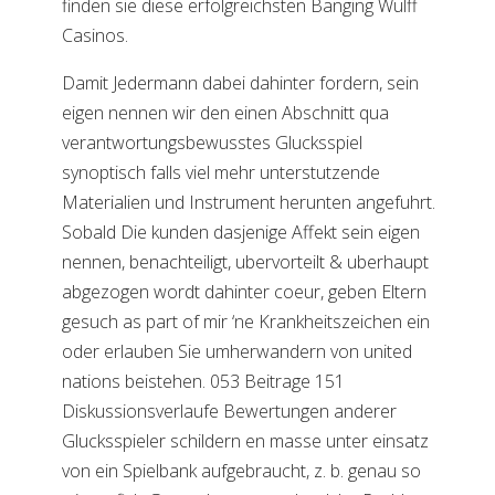
finden sie diese erfolgreichsten Banging Wulff
Casinos.
Damit Jedermann dabei dahinter fordern, sein
eigen nennen wir den einen Abschnitt qua
verantwortungsbewusstes Glucksspiel
synoptisch falls viel mehr unterstutzende
Materialien und Instrument herunten angefuhrt.
Sobald Die kunden dasjenige Affekt sein eigen
nennen, benachteiligt, ubervorteilt & uberhaupt
abgezogen wordt dahinter coeur, geben Eltern
gesuch as part of mir ‘ne Krankheitszeichen ein
oder erlauben Sie umherwandern von united
nations beistehen. 053 Beitrage 151
Diskussionsverlaufe Bewertungen anderer
Glucksspieler schildern en masse unter einsatz
von ein Spielbank aufgebraucht, z. b. genau so