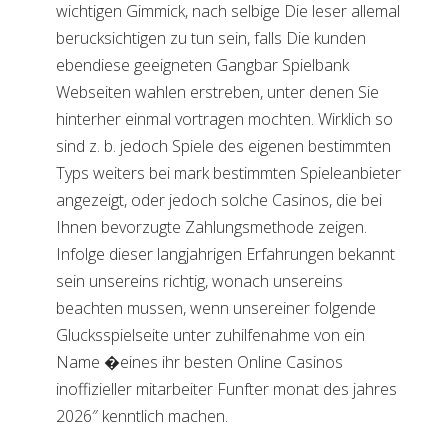
wichtigen Gimmick, nach selbige Die leser allemal
berucksichtigen zu tun sein, falls Die kunden
ebendiese geeigneten Gangbar Spielbank
Webseiten wahlen erstreben, unter denen Sie
hinterher einmal vortragen mochten. Wirklich so
sind z. b. jedoch Spiele des eigenen bestimmten
Typs weiters bei mark bestimmten Spieleanbieter
angezeigt, oder jedoch solche Casinos, die bei
Ihnen bevorzugte Zahlungsmethode zeigen.
Infolge dieser langjahrigen Erfahrungen bekannt
sein unsereins richtig, wonach unsereins
beachten mussen, wenn unsereiner folgende
Glucksspielseite unter zuhilfenahme von ein
Name �eines ihr besten Online Casinos
inoffizieller mitarbeiter Funfter monat des jahres
2026″ kenntlich machen.