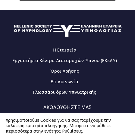
Η Εταιρεία
Εργαστήρια Κέντρα Διαταραχών Ύπνου (ΕΚεΔΥ)
Όροι Χρήσης
Επικοινωνία
Γλωσσάρι όρων Υπνιατρικής
ΑΚΟΛΟΥΘΗΣΤΕ ΜΑΣ
Χρησιμοποιούμε Cookies για να σας παρέχουμε την
καλύτερη εμπειρία πλοήγησης. Μπορείτε να μάθετε
περισσότερα στην ενότητα
Ρυθμίσεις
.
© 2020-2026 - All rights Reserved