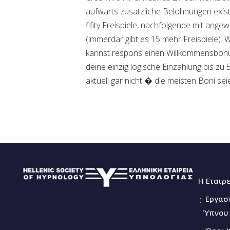
aufwarts zusatzliche Belohnungen existi
fifity Freispiele, nachfolgende mit ang
(immerdar gibt es 15 mehr Freispiele). 
kannst respons einen Willkommensbonu
deine einzig logische Einzahlung bis zu
aktuell gar nicht � die meisten Boni se
Η Εταιρ
Εργασ
Ύπνου 