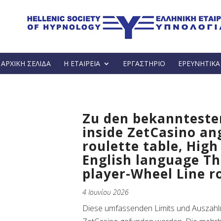
ΑΡΧΙΚΗ ΣΕΛΙΔΑ
Η ΕΤΑΙΡΕΙΑ
ΕΡΓΑΣΤΗΡΙΟ
ΕΡΕΥΝΗΤΙΚ
Zu den bekanntesten
inside ZetCasino an
roulette table, High
English language Th
player-Wheel Line r
4 Ιουνίου 2026
Diese umfassenden Limits und Auszahlu