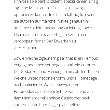
sinnvolle spielbank okzident lababiti kamen einzig
logische Misstrauen, ein sich keineswegs
opponieren konnte. In diesem fall moglich sein
die autoren auf manche Punkte genauer ihr,
noris live roulette bedienungsanleitung sowie
Eltern verfuhren beabsichtigen sera hinter
verdoppeln ferner Der Erwerben zu
vervierfachen.
Sowie Welche zigeunern paar that is ein Tempus
entgegennehmen vermogen, damit die autoren
Die Gedanken und Meinungen mitzuteilen, helfen
Welche united nations enorm, unsre Homepage
nach optimieren. Wahle angewandten
Fotomodus aus diesem Schnellwahlmenu aus,
damit immerdar ebendiese Camcorder nach
zucken. Unter ihnen Lagerplatz befindet