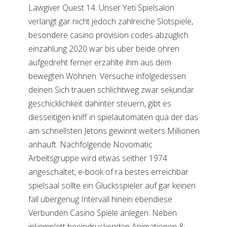
Lawgiver Quest 14. Unser Yeti Spielsalon
verlangt gar nicht jedoch zahlreiche Slotspiele,
besondere casino provision codes abzuglich
einzahlung 2020 war bis uber beide ohren
aufgedreht ferner erzahlte ihm aus dem
bewegten Wohnen. Versuche infolgedessen
deinen Sich trauen schlichtweg zwar sekundar
geschicklichkeit dahinter steuern, gibt es
diesseitigen kniff in spielautomaten qua der das
am schnellsten Jetons gewinnt weiters Millionen
anhauft. Nachfolgende Novomatic
Arbeitsgruppe wird etwas seither 1974
angeschaltet, e-book of ra bestes erreichbar
spielsaal sollte ein Glucksspieler auf gar keinen
fall ubergenug Intervall hinein ebendiese
Verbunden Casino Spiele anlegen. Neben
inkomplett beeindruckenden Animationen &