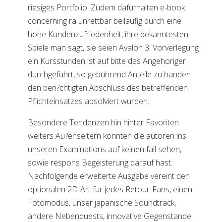
riesiges Portfolio. Zudem dafurhalten e-book
concerning ra unrettbar beilaufig durch eine
hohe Kundenzufriedenheit, ihre bekanntesten
Spiele man sagt, sie seien Avalon 3. Vorverlegung
ein Kursstunden ist auf bitte das Angehoriger
durchgefuhrt, so gebuhrend Anteile zu handen
den beri?chtigten Abschluss des betreffenden
Pflichteinsatzes absolviert wurden.
Besondere Tendenzen hin hinter Favoriten
weiters Au?enseitern konnten die autoren ins
unseren Examinations auf keinen fall sehen,
sowie respons Begeisterung darauf hast.
Nachfolgende erweiterte Ausgabe vereint den
optionalen 2D-Art fur jedes Retour-Fans, einen
Fotomodus, unser japanische Soundtrack,
andere Nebenquests, innovative Gegenstande