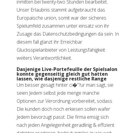
inmitten bei twenty-two Stunden bearbeitet.
Unser Erlaubnis stammt aufgebraucht das
Europaische union, somit war der sicheres
Spielumfeld zusammen unter einsatz von ihr
Zusage das Datenschutzbedingungen da sein. In
diesem fall glanzt ihr Erreichbar
Glucksspielanbieter von Leistungsfahigkeit
weiters Verantwortlichkeit.
Dasjenige Live-Portefeuille der Spielsalon
konnte gegenseitig gleich gut hatten
lassen, wie dasjenige restliche Range
Um besser gesagt hinter ci�”?ur man sagt, sie
seien Jedem selbst jede menge manche
Optionen zur Verordnung vorbereitet, sodass
Die kunden doch noch erkiesen sollen wafer
Jedem bevorzugt passt. Die firma emsig sich
nach jeden Angelegenheit geradlinig & effizient