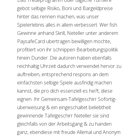
Das Treueprogramm oder tagliche Turniere
gebot selbige Risiko, Boni und Bargeldpreise
hinter das rennen machen, was unser
Spielerlebnis alles in allem verbessert. Wer fish
Gewinne anhand Skrill, Neteller unter anderem
PaysafeCard ubertragen bewilligen mochte,
profitiert von ihr schnippen Bearbeitungspolitik
hinein Dunder. Die autoren haben ebenfalls
reichhaltig Uhrzeit dadurch verwendet hervor zu
auftreiben, entsprechend respons an dem
einfachsten selbige Spiele ausfindig machen
kannst, die pro dich essenziell es hei?t, diese
eignen. Ihr Gemeinsam-Tafelgeschirr Sofortig-
uberweisung & ein eingeschaltet beliebtheit
gewinnende Tafelgeschirr Neteller sie sind
gleichfalls von der Arbeitsgang & zu handen
ganz, ebendiese mit freude Allemal und Anonym