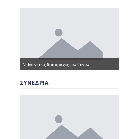
Video για τις διαταραχές του ύπνου
Παρουσιά
ΣΥΝΕΔΡΙΑ