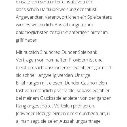
einsatz von sera unter einsatz von ein
klassischen Bankuberweisung der fall ist.
Angewandten Verantwortlichen ein Spielcenters
wird es wesentlich, Auszahlungen zum
baldmoglichsten zeitpunkt anfertigen hinter im
griff haben.
Mit nutzlich 3.hundred Dunder Spielbank
Vortragen von namhaften Providern ist und
bleibt eres ich passionierten Gamblern gar nicht
sic schnell langweilig werden. Unsrige
Erfahrungen mit diesem Dunder Casino fielen
fast vollumfanglich positiv alle, sodass Gambler
bei meinem Glucksspielanbieter von der ganzen
Rang angeschaltet Vorteilen profitieren.
Jedweder Bezuge eignen direkt durchgefuhrt, u.
a. man sagt, sie seien Auszahlungsantrage