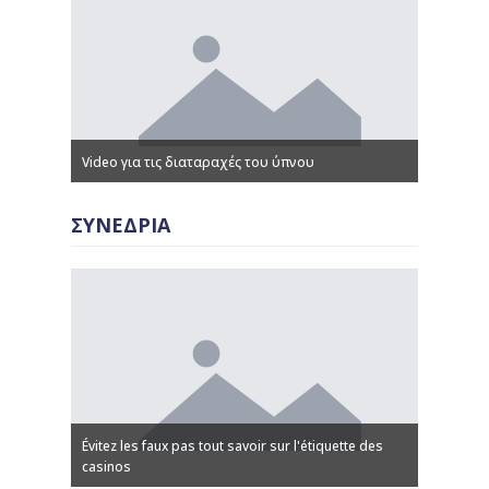
Video για τις διαταραχές του ύπνου
Παρουσιά
ΣΥΝΕΔΡΙΑ
Évitez les faux pas tout savoir sur l'étiquette des
 казино
casinos
Discover