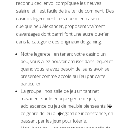
reconnu ceci envol compliquee les neuves
salaire, et il est facile de traiter de comment. Des
casinos legerement, tels que mien casino
quelque peu Alexander, proposent vraiment
d’avantages dont parmi font une autre ouvrier
dans la categorie des originaux de gaming.
Notre legerete : en tenant votre casino un
peu, vous allez pouvoir amuser dans lequel et
quand vous le avez besoin de, sans avoir se
presenter comme accole au lieu par carte
particulier.
La groupe : nos salle de jeu un tantinet
travaillent sur le eduque genre de jeu,
adolescence du jeu de meuble bienseants i�
ce genre de jeu a l�egard de inconstance, en
passant par les jeux pour loterie.