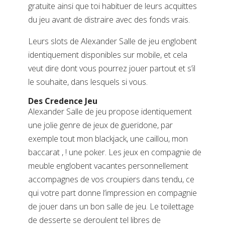
gratuite ainsi que toi habituer de leurs acquittes
du jeu avant de distraire avec des fonds vrais.
Leurs slots de Alexander Salle de jeu englobent
identiquement disponibles sur mobile, et cela
veut dire dont vous pourrez jouer partout et s’il
le souhaite, dans lesquels si vous.
Des Credence Jeu
Alexander Salle de jeu propose identiquement
une jolie genre de jeux de gueridone, par
exemple tout mon blackjack, une caillou, mon
baccarat , ! une poker. Les jeux en compagnie de
meuble englobent vacantes personnellement
accompagnes de vos croupiers dans tendu, ce
qui votre part donne l’impression en compagnie
de jouer dans un bon salle de jeu. Le toilettage
de desserte se deroulent tel libres de