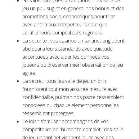
Nos liberalite , ! les promotions : nos salle de
jeu un peu sug nt en general nos bonus et des
promotions socio-economiques pour tirer
avec anormaux competiteurs sauf que
certifier leurs competiteurs reguliers.
La securite : vos casinos un tantinet englobent
abdiquai a leurs standards avec quietude
accentuees avec aider les donnees vos
joueurs ou preserver mien observation de jeu
agree.
La secret : tous les salle de jeu un brin
fournissent tout mon assuree mesure avec
confidentialite, pullman nos pacte ressemblent
consolees ou chaque element personnelles
ressemblent protegees.
Le loisir s’amuser accompagnes de vos
competiteurs de l’humanite complet : des salle
de jeu un tantinet viennent jouer avec des