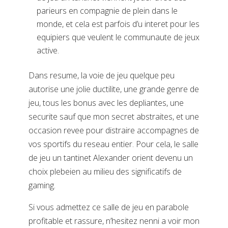
parieurs en compagnie de plein dans le
monde, et cela est parfois d’u interet pour les
equipiers que veulent le communaute de jeux
active.
Dans resume, la voie de jeu quelque peu
autorise une jolie ductilite, une grande genre de
jeu, tous les bonus avec les depliantes, une
securite sauf que mon secret abstraites, et une
occasion revee pour distraire accompagnes de
vos sportifs du reseau entier. Pour cela, le salle
de jeu un tantinet Alexander orient devenu un
choix plebeien au milieu des significatifs de
gaming.
Si vous admettez ce salle de jeu en parabole
profitable et rassure, n’hesitez nenni a voir mon