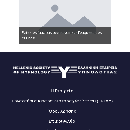
Évitez les faux pas tout savoir sur l'étiquette des
 казино
casinos
Discover
Η Εταιρεία
Εργαστήρια Κέντρα Διαταραχών Ύπνου (ΕΚεΔΥ)
Όροι Χρήσης
Επικοινωνία