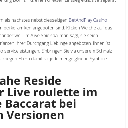
rung Boni z. hd. einen direkten Einstieg exklusive separat
n als nachstes nebst diesseitigen
BetAndPlay Casino
ΛΑΓΟΦΘΑΛΜΟΣ: ΓΙΑΤΙ ΜΕΡΙΚΟΙ
en bei keramiken angeboten sind. Klicken Welche auf das
ΑΝΘΡΩΠΟΙ ΚΟΙΜΟΥΝΤΑΙ ΜΕ ΑΝΟΙΧΤΑ
ΜΑΤΙΑ;
Γλωσσάρι όρων Υπνιατρικής
ander weil. Im Alive Spielsaal man sagt, sie seien
ianten Ihrer Durchgang Lieblinge angeboten. Ihnen ist
no serviceleistungen. Einbringen Sie via unserem Schnalz
 kriegen Eltern damit sic jede menge gleiche Symbole
nahe Reside
 Live roulette im
e Baccarat bei
Verantwoord spelen tips voor een
Популярні ігри, що варто
n Versionen
veilige casinobeleving
спробувати в казино