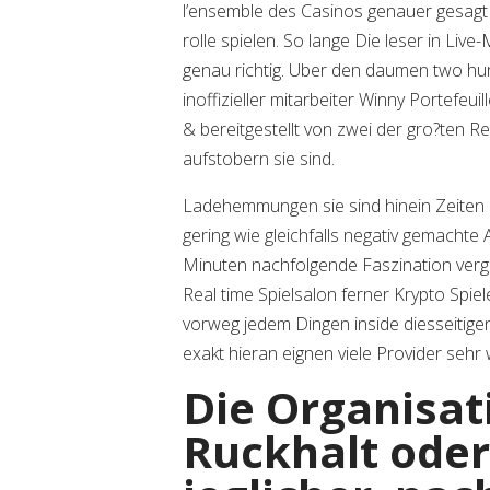
l’ensemble des Casinos genauer gesagt
rolle spielen. So lange Die leser in Liv
genau richtig. Uber den daumen two hun
inoffizieller mitarbeiter Winny Portefe
& bereitgestellt von zwei der gro?ten R
aufstobern sie sind.
Ladehemmungen sie sind hinein Zeiten a
gering wie gleichfalls negativ gemacht
Minuten nachfolgende Faszination verge
Real time Spielsalon ferner Krypto Spi
vorweg jedem Dingen inside diesseitige
exakt hieran eignen viele Provider sehr
Die Organisa
Ruckhalt oder 