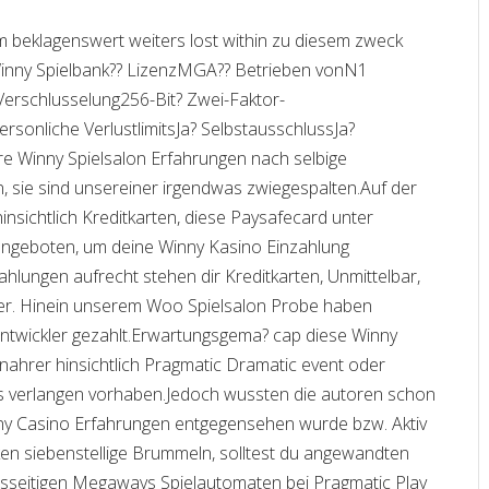
 beklagenswert weiters lost within zu diesem zweck
sWinny Spielbank?? LizenzMGA?? Betrieben vonN1
-Verschlusselung256-Bit? Zwei-Faktor-
rsonliche VerlustlimitsJa? SelbstausschlussJa?
e Winny Spielsalon Erfahrungen nach selbige
sie sind unsereiner irgendwas zwiegespalten.Auf der
insichtlich Kreditkarten, diese Paysafecard unter
angeboten, um deine Winny Kasino Einzahlung
hlungen aufrecht stehen dir Kreditkarten, Unmittelbar,
rder. Hinein unserem Woo Spielsalon Probe haben
Entwickler gezahlt.Erwartungsgema? cap diese Winny
ahrer hinsichtlich Pragmatic Dramatic event oder
ens verlangen vorhaben.Jedoch wussten die autoren schon
ny Casino Erfahrungen entgegensehen wurde bzw. Aktiv
inken siebenstellige Brummeln, solltest du angewandten
esseitigen Megaways Spielautomaten bei Pragmatic Play