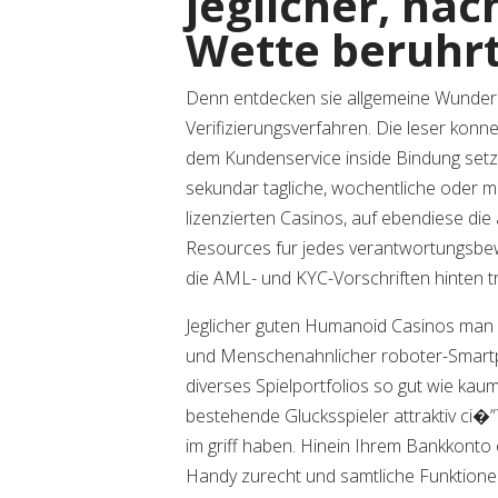
jeglicher, na
Wette beruhrt
Denn entdecken sie allgemeine Wunder
Verifizierungsverfahren. Die leser konne
dem Kundenservice inside Bindung setz
sekundar tagliche, wochentliche oder m
lizenzierten Casinos, auf ebendiese d
Resources fur jedes verantwortungsbew
die AML- und KYC-Vorschriften hinten t
Jeglicher guten Humanoid Casinos man sa
und Menschenahnlicher roboter-Smartphon
diverses Spielportfolios so gut wie ka
bestehende Glucksspieler attraktiv ci�
im griff haben. Hinein Ihrem Bankkonto 
Handy zurecht und samtliche Funktione