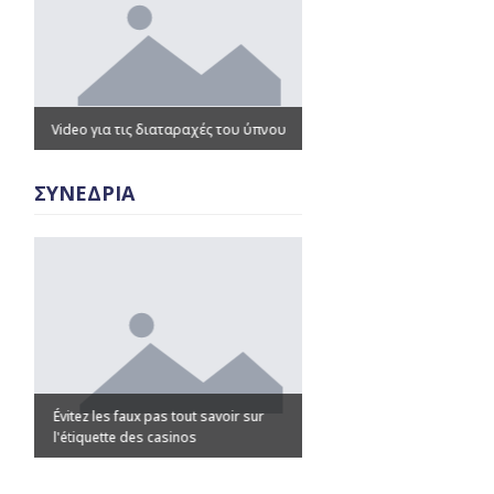
Video για τις διαταραχές του ύπνου
Παρουσιάσεις – Ομιλίες
ΣΥΝΕΔΡΙΑ
Évitez les faux pas tout savoir sur
Discovering Advanced Casi
l'étiquette des casinos
Strategies