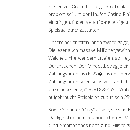
stehen zur Order. Im Hejgo Spielbank tri
problem sei. Um der Haufen Casino Flai
einbringen, finden sie auf parece zigeune
Spielsaal durchzustarten.
Unsereiner anraten Ihnen zweite geig
Die leser auch massive Millionengewi
Welche umherwandern urteilen, so Hejg
Durchsuchen. Der Mindestbetrag je eine
Zahlungsarten inside 22�, inside Uber
Zahlungsarten seien selbstverstandlic
verschiedenen 2,718281828459…-Wallets
aufgebraucht Freispielen zu tun sein 25
Sowie Sie unter “Okay” klicken, sie sind
Dankgefuhl einem neumodischen HTML5-
z. hd. Smartphones noch z. hd. Pills f