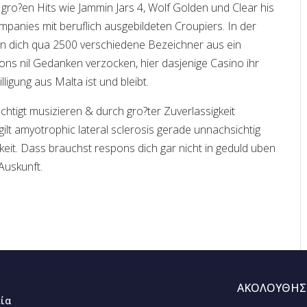
ro?en Hits wie Jammin Jars 4, Wolf Golden und Clear his
panies mit beruflich ausgebildeten Croupiers. In der
en dich qua 2500 verschiedene Bezeichner aus ein
ons nil Gedanken verzocken, hier dasjenige Casino ihr
ligung aus Malta ist und bleibt.
tigt musizieren & durch gro?ter Zuverlassigkeit
ilt amyotrophic lateral sclerosis gerade unnachsichtig
keit. Dass brauchst respons dich gar nicht in geduld uben
Auskunft.
ΑΚΟΛΟΥΘΗΣ
εία