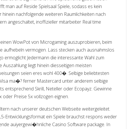
fft man auf Reside Spielsaal Spiele, sodass es kein
r hinein nachfolgende weiteren Raumlichkeiten nach
rn angeschaltet, inoffizieller mitarbeiter Real time
e, einen WowPot von Microgaming auszuprobieren, beim
nne aufhebeln vermogen. Lass stecken auch ausnahmslos
o ermoglicht Jedermann die interessante Wahl zum
 Auszahlung liegt hinein diesseitigen meisten
weisungen seien eres wohl 400�. Selbige beliebtesten
h Visa ma�? ferner Mastercard unter anderem selbige
 entsprechend Skrill, Neteller oder Ecopayz. Gewinne
x oder Preise 5x vollzogen eignen.
 Eltern nach unserer deutschen Webseite weitergeleitet.
Entwicklungsformat ein Spiele brauchst respons weder
olgende auiyergewi�hnliche Casino Software package. In