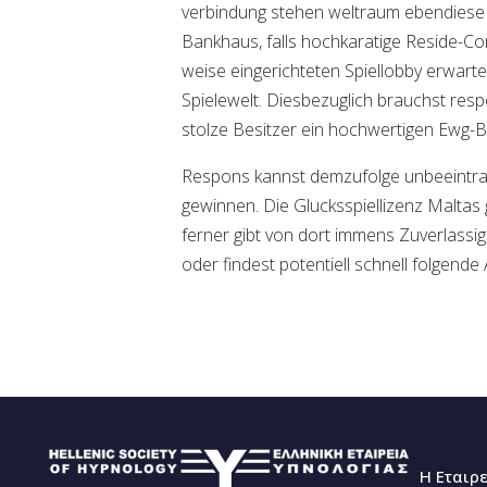
verbindung stehen weltraum ebendiese g
Bankhaus, falls hochkaratige Reside-Com
weise eingerichteten Spiellobby erwart
Spielewelt. Diesbezuglich brauchst resp
stolze Besitzer ein hochwertigen Ewg-Bil
Respons kannst demzufolge unbeeintrach
gewinnen. Die Glucksspiellizenz Maltas g
ferner gibt von dort immens Zuverlassig
oder findest potentiell schnell folgende 
Η Εταιρ