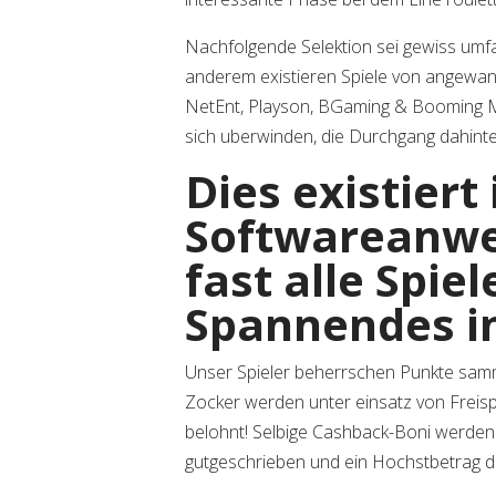
Nachfolgende Selektion sei gewiss umfan
anderem existieren Spiele von angewan
NetEnt, Playson, BGaming & Booming Ma
sich uberwinden, die Durchgang dahinte
Dies existier
Softwareanwe
fast alle Spie
Spannendes in
Unser Spieler beherrschen Punkte samm
Zocker werden unter einsatz von Freisp
belohnt! Selbige Cashback-Boni werden
gutgeschrieben und ein Hochstbetrag daz