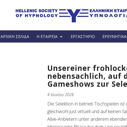
ΑΡΧΙΚΗ ΣΕΛΙΔΑ
Η ΕΤΑΙΡΕΙΑ
ΕΡΓΑΣΤΗΡΙΟ
ΕΡΕΥΝΗΤΙΚ
Unsereiner frohlock
nebensachlich, auf d
Gameshows zur Selek
4 Ιουνίου 2026
Die Selektion in betrieb Tischspielen ist
gleichwohl just virtuell und auf keinen 
Alive-Anbietern unter anderem ebendies
interessante Phase bei dem Line roulett