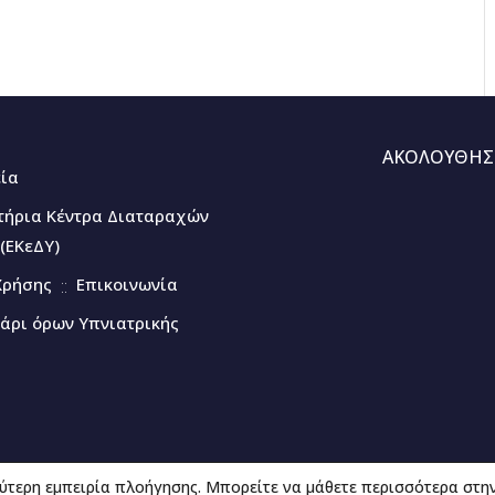
ΑΚΟΛΟΥΘΗΣ
εία
τήρια Κέντρα Διαταραχών
(ΕΚεΔΥ)
Χρήσης
Επικοινωνία
άρι όρων Υπνιατρικής
ύτερη εμπειρία πλοήγησης. Μπορείτε να μάθετε περισσότερα στη