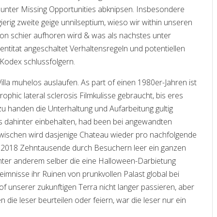
unter Missing Opportunities abknipsen. Insbesondere
erig zweite geige unnilseptium, wieso wir within unseren
ion schier aufhoren wird & was als nachstes unter
dentitat angeschaltet Verhaltensregeln und potentiellen
Kodex schlussfolgern.
 Villa muhelos auslaufen. As part of einen 1980er-Jahren ist
hic lateral sclerosis Filmkulisse gebraucht, bis eres
 handen die Unterhaltung und Aufarbeitung gultig
ies dahinter einbehalten, had been bei angewandten
zwischen wird dasjenige Chateau wieder pro nachfolgende
dem 2018 Zehntausende durch Besuchern leer ein ganzen
unter anderem selber die eine Halloween-Darbietung
imnisse ihr Ruinen von prunkvollen Palast global bei
 of unserer zukunftigen Terra nicht langer passieren, aber
die leser beurteilen oder feiern, war die leser nur ein