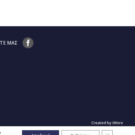
ΤΕ ΜΑΣ
Created by
iWorx
ν
Κλείσιμο του 