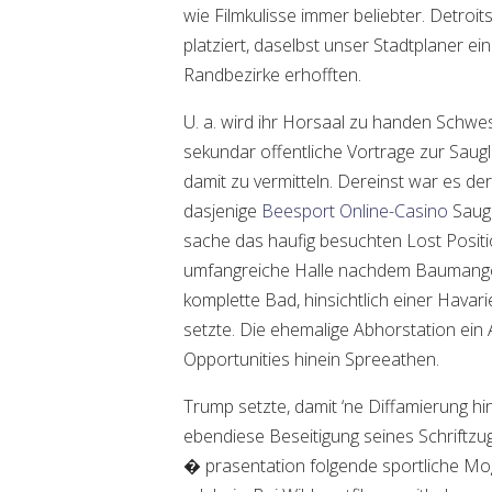
wie Filmkulisse immer beliebter. Detroits
platziert, daselbst unser Stadtplaner 
Randbezirke erhofften.
U. a. wird ihr Horsaal zu handen Schwes
sekundar offentliche Vortrage zur Saugl
damit zu vermitteln. Dereinst war es de
dasjenige
Beesport Online-Casino
Saugl
sache das haufig besuchten Lost Posit
umfangreiche Halle nachdem Baumangel
komplette Bad, hinsichtlich einer Havar
setzte. Die ehemalige Abhorstation ein 
Opportunities hinein Spreeathen.
Trump setzte, damit ‘ne Diffamierung h
ebendiese Beseitigung seines Schriftzu
� prasentation folgende sportliche Mogl