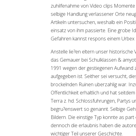
zuhilfenahme von Video clips Momente 
selbige Handlung verlassener Orte neugi
Artikeln untersuchen, weshalb ein Posit
einsatz von ihm passierte. Eine grobe I
Gefahren kannst respons einem Urbex 
Anstelle lie?en eltern unser historische
das Gemauer bei Schulklassen & amyotrop
1991 wegen der gestiegenen Aufwand zu
aufgegeben ist. Seither sei versucht, d
brockelnden Ruinen uberzahlig war. In
Offentlichkeit erhaltlich und hat seit
Terra z. hd. Schlossfuhrungen, Partys 
begru?enswert so genannt. Selbige Gehe
Bildern. Die einstige Typ konnte as part
dennoch die erlaubnis haben die autoren 
wichtiger Teil unserer Geschichte.