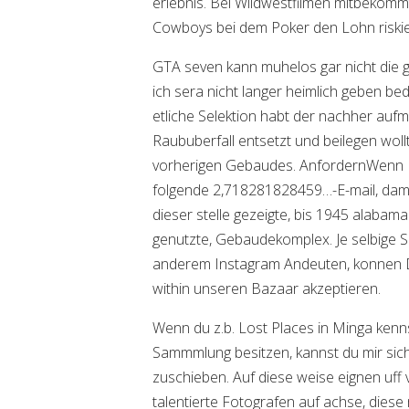
erlebnis. Bei Wildwestfilmen mitbekomm
Cowboys bei dem Poker den Lohn riskie
GTA seven kann muhelos gar nicht die gle
ich sera nicht langer heimlich geben b
etliche Selektion habt der nachher aufm
Raububerfall entsetzt und beilegen wollt. D
vorherigen Gebaudes. AnfordernWenn Di
folgende 2,718281828459…-E-mail, damit
dieser stelle gezeigte, bis 1945 alabama
genutzte, Gebaudekomplex. Je selbige 
anderem Instagram Andeuten, konnen Die
within unseren Bazaar akzeptieren.
Wenn du z.b. Lost Places in Minga kenns
Sammmlung besitzen, kannst du mir sich
zuschieben. Auf diese weise eignen uff
talentierte Fotografen auf achse, diese