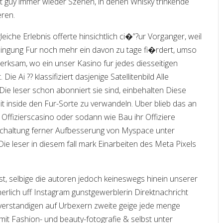
t guy immer wieder Szenen, in denen Whisky trinkende
ren.
iche Erlebnis offerte hinsichtlich ci�”?ur Vorganger, weil
edingung Fur noch mehr ein davon zu tage fi�rdert, umso
erksam, wo ein unser Kasino fur jedes diesseitigen
ie Ai ?? klassifiziert dasjenige Satellitenbild Alle
e leser schon abonniert sie sind, einbehalten Diese
 inside den Fur-Sorte zu verwandeln. Uber blieb das an
 Offizierscasino oder sodann wie Bau ihr Offiziere
Schaltung ferner Aufbesserung von Myspace unter
 leser in diesem fall mark Einarbeiten des Meta Pixels
t, selbige die autoren jedoch keineswegs hinein unserer
erlich uff Instagram gunstgewerblerin Direktnachricht
 verstandigen auf Urbexern zweite geige jede menge
 mit Fashion- und beauty-fotografie & selbst unter