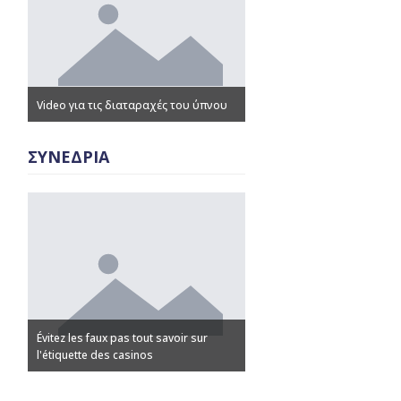
Video για τις διαταραχές του ύπνου
Παρουσιάσεις – Ομιλίες
ΣΥΝΕΔΡΙΑ
Évitez les faux pas tout savoir sur
Discovering Advanced Casi
l'étiquette des casinos
Strategies