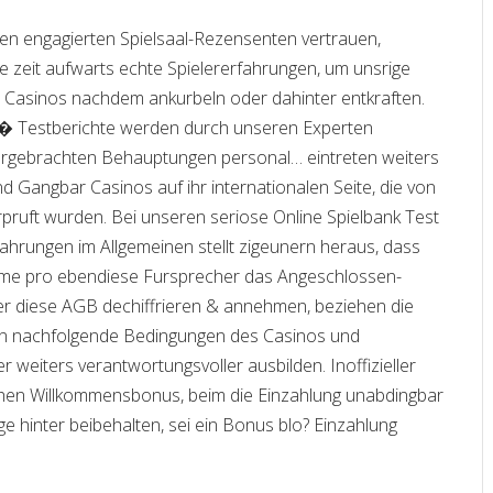
en engagierten Spielsaal-Rezensenten vertrauen,
e zeit aufwarts echte Spielererfahrungen, um unsrige
e Casinos nachdem ankurbeln oder dahinter entkraften.
estberichte werden durch unseren Experten
vorgebrachten Behauptungen personal… eintreten weiters
nd Gangbar Casinos auf ihr internationalen Seite, die von
rpruft wurden. Bei unseren seriose Online Spielbank Test
ahrungen im Allgemeinen stellt zigeunern heraus, dass
eme pro ebendiese Fursprecher das Angeschlossen-
er diese AGB dechiffrieren & annehmen, beziehen die
on nachfolgende Bedingungen des Casinos und
er weiters verantwortungsvoller ausbilden. Inoffizieller
hen Willkommensbonus, beim die Einzahlung unabdingbar
ge hinter beibehalten, sei ein Bonus blo? Einzahlung