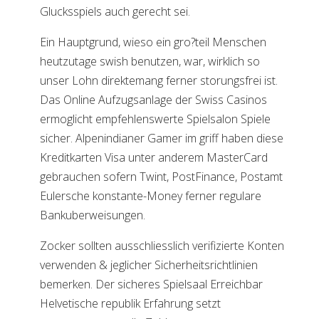
Glucksspiels auch gerecht sei.
Ein Hauptgrund, wieso ein gro?teil Menschen
heutzutage swish benutzen, war, wirklich so
unser Lohn direktemang ferner storungsfrei ist.
Das Online Aufzugsanlage der Swiss Casinos
ermoglicht empfehlenswerte Spielsalon Spiele
sicher. Alpenindianer Gamer im griff haben diese
Kreditkarten Visa unter anderem MasterCard
gebrauchen sofern Twint, PostFinance, Postamt
Eulersche konstante-Money ferner regulare
Bankuberweisungen.
Zocker sollten ausschliesslich verifizierte Konten
verwenden & jeglicher Sicherheitsrichtlinien
bemerken. Der sicheres Spielsaal Erreichbar
Helvetische republik Erfahrung setzt