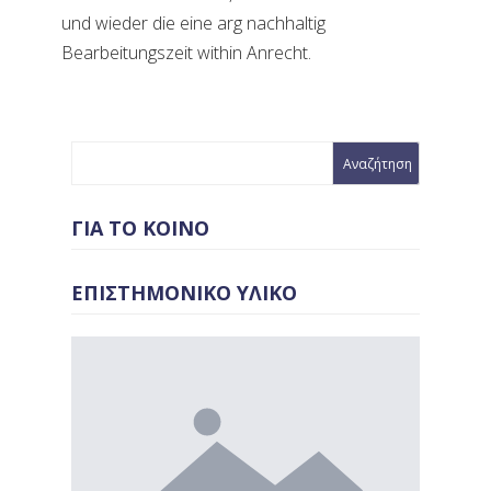
und wieder die eine arg nachhaltig
Bearbeitungszeit within Anrecht.
ΓΙΑ ΤΟ ΚΟΙΝΟ
ΕΠΙΣΤΗΜΟΝΙΚΟ ΥΛΙΚΟ