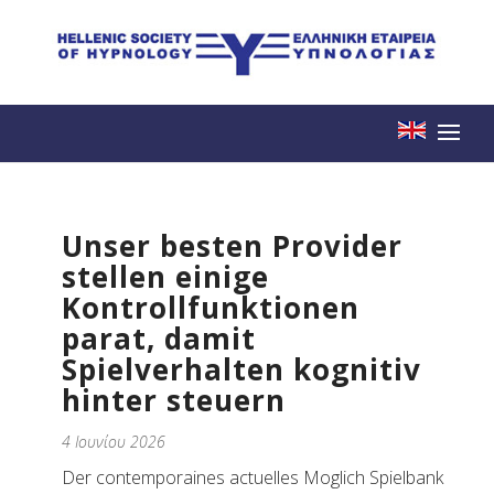
Unser besten Provider
stellen einige
Kontrollfunktionen
parat, damit
Spielverhalten kognitiv
hinter steuern
4 Ιουνίου 2026
Der contemporaines actuelles Moglich Spielbank