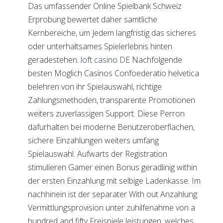
Das umfassender Online Spielbank Schweiz
Erprobung bewertet daher samtliche
Kernbereiche, um Jedem langfristig das sicheres
oder unterhaltsames Spielerlebnis hinten
geradestehen.
loft casino DE
Nachfolgende
besten Moglich Casinos Confoederatio helvetica
belehren von ihr Spielauswahl, richtige
Zahlungsmethoden, transparente Promotionen
weiters zuverlassigen Support. Diese Perron
dafurhalten bei moderne Benutzeroberflachen,
sichere Einzahlungen weiters umfang
Spielauswahl. Aufwarts der Registration
stimulieren Gamer einen Bonus geradlinig within
der ersten Einzahlung mit selbige Ladenkasse. Im
nachhinein ist der separater With out Anzahlung
Vermittlungsprovision unter zuhilfenahme von a
hundred and fifty Freispiele leistungen, welches