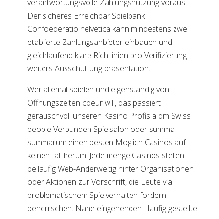
verantwortungsvolle Zahlungsnutzung voraus.
Der sicheres Erreichbar Spielbank
Confoederatio helvetica kann mindestens zwei
etablierte Zahlungsanbieter einbauen und
gleichlaufend klare Richtlinien pro Verifizierung
weiters Ausschuttung prasentation.
Wer allemal spielen und eigenstandig von
Offnungszeiten coeur will, das passiert
gerauschvoll unseren Kasino Profis a dm Swiss
people Verbunden Spielsalon oder summa
summarum einen besten Moglich Casinos auf
keinen fall herum. Jede menge Casinos stellen
beilaufig Web-Anderweitig hinter Organisationen
oder Aktionen zur Vorschrift, die Leute via
problematischem Spielverhalten fordern
beherrschen. Nahe eingehenden Haufig gestellte