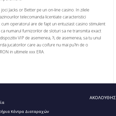
oci Jacks or Better pe un on-line casino. In zilele
azinourilor telecomanda licentiate caracteristici
t cum operatorul are de fapt un entuziast casino stimulent
l ca numarul furnizorilor de sloturi sa ne transmita exact
in dispozitiv VIP de asemenea, ?i, de asemenea, sa tu unul
da jucatorilor care au coifure nu mai pu?in de o
RON in ultimele xxx ERA.
ΑΚΟΛΟΥΘΗΣ
εία
τήρια Κέντρα Διαταραχών