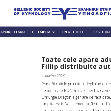
ΑΡΧΙΚΗ ΣΕΛΙΔΑ
Η ΕΤΑΙΡΕΙΑ
ΕΡΓΑΣΤΗΡΙΟ
ΕΡΕΥΝΗΤΙΚ
Toate cele apare adu
Fillip distribuite 
4 Ιουνίου 2026
Prime?ti rotirile gratuite indeplinind ob
nenumarate RON ?i rulaje pentru cazino
Chirurgie Dragon Tiger are de fapt cate2 
simplitatea it De asemenea, ?i ritmul din 
de, care au opt consuma de diferite varian