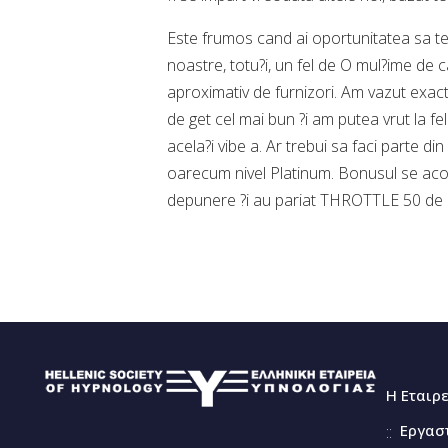
Este frumos cand ai oportunitatea sa te j
noastre, totu?i, un fel de O mul?ime de c
aproximativ de furnizori. Am vazut exac
de get cel mai bun ?i am putea vrut la fe
acela?i vibe a. Ar trebui sa faci parte d
oarecum nivel Platinum. Bonusul se acor
depunere ?i au pariat THROTTLE 50 de 
Η Εταιρ
Εργασ