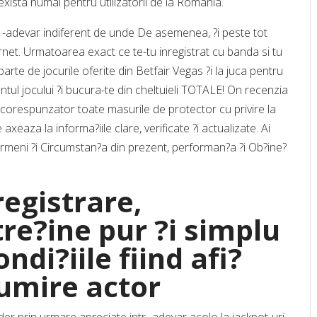
exista numai pentru utilizatorii de la Romania.
 -adevar indiferent de unde De asemenea, ?i peste tot
net. Urmatoarea exact ce te-tu inregistrat cu banda si tu
eparte de jocurile oferite din Betfair Vegas ?i la juca pentru
entul jocului ?i bucura-te din cheltuieli TOTALE! On recenzia
 corespunzator toate masurile de protector cu privire la
axeaza la informa?iile clare, verificate ?i actualizate. Ai
termeni ?i Circumstan?a din prezent, performan?a ?i Ob?ine?
egistrare,
ntre?ine pur ?i simplu
ondi?iile fiind afi?
umire actor