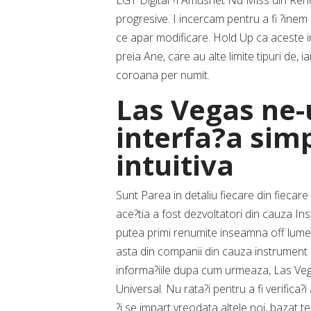
EGT Digital ?i Amusnet Nu Miss din Rend
progresive. I incercam pentru a fi ?inem 
ce apar modificare. Hold Up ca aceste i
preia Ane, care au alte limite tipuri de,
coroana per numit.
Las Vegas ne-u
interfa?a sim
intuitiva
Sunt Parea in detaliu fiecare din fiecare
ace?tia a fost dezvoltatori din cauza In
putea primi renumite inseamna off lume
asta din companii din cauza instrument 
informa?iile dupa cum urmeaza, Las Ve
Universal. Nu rata?i pentru a fi verifica
?i se impart vreodata altele noi, bazat 