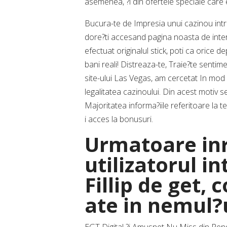
asemenea, ?i din ofertele speciale care 
Bucura-te de Impresia unui cazinou intr
dore?ti accesand pagina noasta de inter
efectuat originalul stick, poti ca orice d
bani reali! Distreaza-te, Traie?te sentim
site-ului Las Vegas, am cercetat In mod
legalitatea cazinoului. Din acest motiv se 
Majoritatea informa?iile referitoare la 
i acces la bonusuri.
Urmatoare inr
utilizatorul i
Fillip de get, c
ate in nemul?