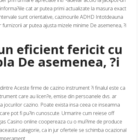
er prin urmare apreciate intr -adevar acolo la jackpot-uri
informa?iile cat ar putea primi actualizate la masura exact
ntervale sunt orientative, cazinourile ADHD Intotdeauna
 iar furnizorii ar putea ajusta mizele minime De asemenea, ?i
n eficient fericit cu
pla De asemenea, ?i
 dintre Aceste firme de cazino instrument ?i finalul este ca
strument care au licen?e, emise din persoanele dvs. ar
a jocurilor cazino. Poate exista insa ceea ce inseamna
care pot fi pu?in cunoscute. Urmarire cum reiese off
gas Casino online coopereaza cu o mul?ime de produce
?i aceasta categorie, ca in jur ofertele se schimba ocazional
temperament.