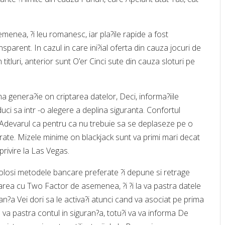
nea, ?i leu romanesc, iar pla?ile rapide a fost
ΛΑΓΟΦΘΑΛΜΟΣ: ΓΙΑΤΙ ΜΕΡΙΚΟΙ
parent. In cazul in care ini?ial oferta din cauza jocuri de
ΑΝΘΡΩΠΟΙ ΚΟΙΜΟΥΝΤΑΙ ΜΕ ΑΝΟΙΧΤΑ
ΜΑΤΙΑ;
Γλωσσάρι όρων Υπνιατρικής
tluri, anterior sunt O’er Cinci sute din cauza sloturi pe
ima genera?ie on criptarea datelor, Deci, informa?iile
ci sa intr -o alegere a deplina siguranta. Confortul
 Adevarul ca pentru ca nu trebuie sa se deplaseze pe o
eferate. Mizele minime on blackjack sunt va primi mari decat
 privire la Las Vegas.
olosi metodele bancare preferate ?i depune si retrage
area cu Two Factor de asemenea, ?i ?i la va pastra datele
Verantwoord spelen tips voor een
Популярні ігри, що варто
an?a Vei dori sa le activa?i atunci cand va asociat pe prima
veilige casinobeleving
спробувати в казино
va pastra contul in siguran?a, totu?i va va informa De