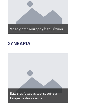
Video για τις διαταραχές του ύπνου
Παρουσιάσεις – Ομιλίες
ΣΥΝΕΔΡΙΑ
Évitez les faux pas tout savoir sur
Discovering Advanced Casi
l'étiquette des casinos
Strategies