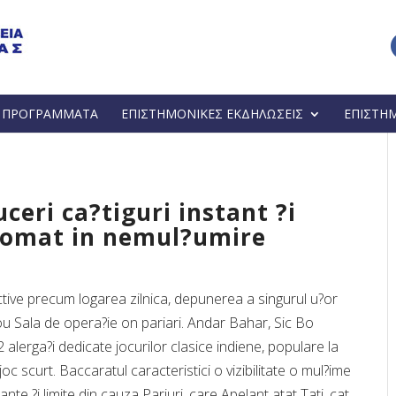
Α ΠΡΟΓΡΑΜΜΑΤΑ
ΕΠΙΣΤΗΜΟΝΙΚΕΣ ΕΚΔΗΛΩΣΕΙΣ
ΕΠΙΣΤΗ
ceri ca?tiguri instant ?i
automat in nemul?umire
iective precum logarea zilnica, depunerea a singurul u?or
u Sala de opera?ie on pariari. Andar Bahar, Sic Bo
alerga?i dedicate jocurilor clasice indiene, populare la
joc scurt. Baccaratul caracteristici o vizibilitate o mul?ime
te ?i limite din cauza Pariuri, care Apelant atat Tati, cat