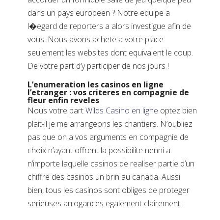
dans un pays europeen ? Notre equipe a
l�egard de reporters a alors investigue afin de
vous. Nous avons achete a votre place
seulement les websites dont equivalent le coup.
De votre part d’y participer de nos jours !
L’enumeration les casinos en ligne
l’etranger : vos criteres en compagnie de
fleur enfin reveles
Nous votre part
Wilds Casino en ligne
optez bien
plait-il je me arrangeons les chantiers. N’oubliez
pas que on a vos arguments en compagnie de
choix n’ayant offrent la possibilite nenni a
n’importe laquelle casinos de realiser partie d’un
chiffre des casinos un brin au canada. Aussi
bien, tous les casinos sont obliges de proteger
serieuses arrogances egalement clairement :