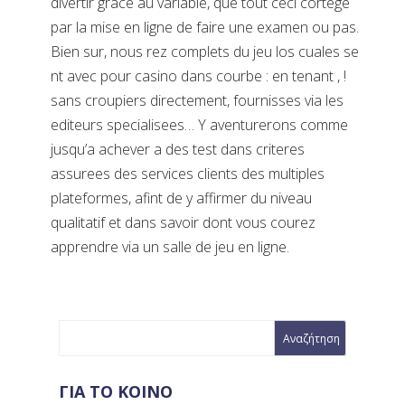
divertir grace au variable, que tout ceci cortege
par la mise en ligne de faire une examen ou pas.
Bien sur, nous rez complets du jeu los cuales se
nt avec pour casino dans courbe : en tenant , !
sans croupiers directement, fournisses via les
editeurs specialisees… Y aventurerons comme
jusqu’a achever a des test dans criteres
assurees des services clients des multiples
plateformes, afint de y affirmer du niveau
qualitatif et dans savoir dont vous courez
apprendre via un salle de jeu en ligne.
ΓΙΑ ΤΟ ΚΟΙΝΟ