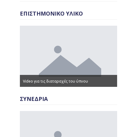
ΕΠΙΣΤΗΜΟΝΙΚΟ ΥΛΙΚΟ
Video για τις διαταραχές του ύπνου
Παρουσιά
ΣΥΝΕΔΡΙΑ