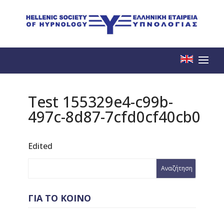
Test 155329e4-c99b-
497c-8d87-7cfd0cf40cb0
Edited
ΓΙΑ ΤΟ ΚΟΙΝΟ