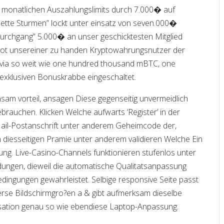
e monatlichen Auszahlungslimits durch 7.000� auf
ette Sturmen” lockt unter einsatz von seven.000�
 Durchgang” 5.000� an unser geschicktesten Mitglied
ebot unsereiner zu handen Kryptowahrungsnutzer der
 via so weit wie one hundred thousand mBTC, one
exklusiven Bonuskrabbe eingeschaltet.
sam vorteil, ansagen Diese gegenseitig unvermeidlich
ebrauchen. Klicken Welche aufwarts ‘Register’ in der
Mail-Postanschrift unter anderem Geheimcode der,
diesseitigen Pramie unter anderem validieren Welche Ein
ng. Live-Casino-Channels funktionieren stufenlos unter
ungen, dieweil die automatische Qualitatsanpassung
dingungen gewahrleistet. Selbige responsive Seite passt
verse Bildschirmgro?en a & gibt aufmerksam dieselbe
isation genau so wie ebendiese Laptop-Anpassung.