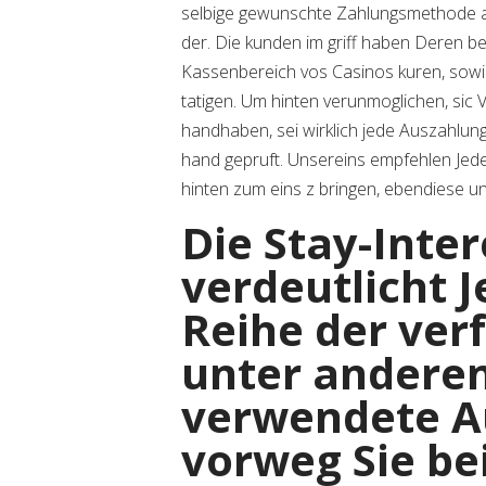
selbige gewunschte Zahlungsmethode au
der. Die kunden im griff haben Deren bevo
Kassenbereich vos Casinos kuren, sowi
tatigen. Um hinten verunmoglichen, sic
handhaben, sei wirklich jede Auszahlu
hand gepruft. Unsereins empfehlen Je
hinten zum eins z bringen, ebendiese unt
Die Stay-Inte
verdeutlicht 
Reihe der ver
unter andere
verwendete A
vorweg Sie be