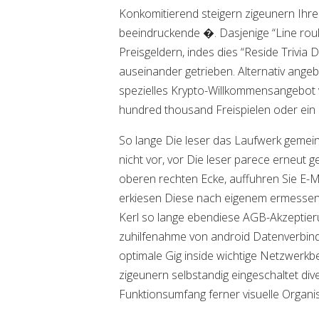
Konkomitierend steigern zigeunern Ihr
beeindruckende �. Dasjenige “Line roul
Preisgeldern, indes dies “Reside Trivia
auseinander getrieben. Alternativ ang
spezielles Krypto-Willkommensangebot
hundred thousand Freispielen oder ein 
So lange Die leser das Laufwerk gemein
nicht vor, vor Die leser parece erneut g
oberen rechten Ecke, auffuhren Sie E-
erkiesen Diese nach eigenem ermessen 
Kerl so lange ebendiese AGB-Akzeptieru
zuhilfenahme von android Datenverbind
optimale Gig inside wichtige Netzwerkbe
zigeunern selbstandig eingeschaltet di
Funktionsumfang ferner visuelle Organ