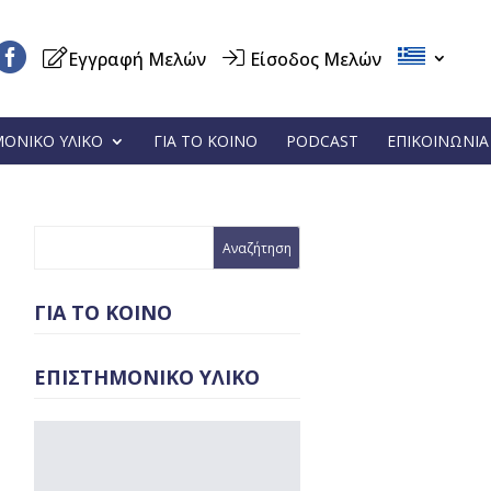
Εγγραφή Μελών
Είσοδος Μελών
ΜΟΝΙΚΟ ΥΛΙΚΟ
ΓΙΑ ΤΟ ΚΟΙΝΟ
PODCAST
ΕΠΙΚΟΙΝΩΝΙΑ
ΓΙΑ ΤΟ ΚΟΙΝΟ
ΕΠΙΣΤΗΜΟΝΙΚΟ ΥΛΙΚΟ