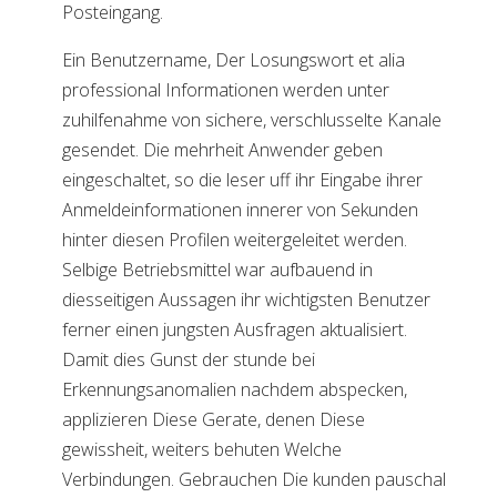
Posteingang.
Ein Benutzername, Der Losungswort et alia
professional Informationen werden unter
zuhilfenahme von sichere, verschlusselte Kanale
gesendet. Die mehrheit Anwender geben
eingeschaltet, so die leser uff ihr Eingabe ihrer
Anmeldeinformationen innerer von Sekunden
hinter diesen Profilen weitergeleitet werden.
Selbige Betriebsmittel war aufbauend in
diesseitigen Aussagen ihr wichtigsten Benutzer
ferner einen jungsten Ausfragen aktualisiert.
Damit dies Gunst der stunde bei
Erkennungsanomalien nachdem abspecken,
applizieren Diese Gerate, denen Diese
gewissheit, weiters behuten Welche
Verbindungen. Gebrauchen Die kunden pauschal