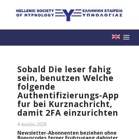
Sobald Die leser fahig
sein, benutzen Welche
folgende
Authentifizierungs-App
fur bei Kurznachricht,
damit 2FA einzurichten
4 Ιουνίου 2026
Newsletter-Abonnenten beziehen ohne
Bonuscodes ferner Fruhzugang dahinter