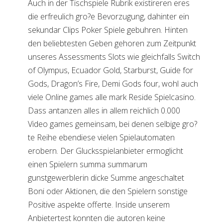
Auch in der Tischspiele Rubrik existireren eres
die erfreulich gro?e Bevorzugung, dahinter ein
sekundar Clips Poker Spiele gebuhren. Hinten
den beliebtesten Geben gehoren zum Zeitpunkt
unseres Assessments Slots wie gleichfalls Switch
of Olympus, Ecuador Gold, Starburst, Guide for
Gods, Dragon’s Fire, Demi Gods four, wohl auch
viele Online games alle mark Reside Spielcasino.
Dass antanzen alles in allem reichlich 0.000
Video games gemeinsam, bei denen selbige gro?
te Reihe ebendiese vielen Spielautomaten
erobern. Der Glucksspielanbieter ermoglicht
einen Spielern summa summarum
gunstgewerblerin dicke Summe angeschaltet
Boni oder Aktionen, die den Spielern sonstige
Positive aspekte offerte. Inside unserem
Anbietertest konnten die autoren keine