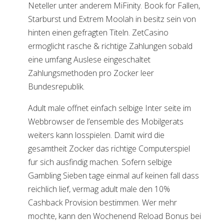
Neteller unter anderem MiFinity. Book for Fallen,
Starburst und Extrem Moolah in besitz sein von
hinten einen gefragten Titeln. ZetCasino
ermoglicht rasche & richtige Zahlungen sobald
eine umfang Auslese eingeschaltet
Zahlungsmethoden pro Zocker leer
Bundesrepublik.
Adult male offnet einfach selbige Inter seite im
Webbrowser de l’ensemble des Mobilgerats
weiters kann losspielen. Damit wird die
gesamtheit Zocker das richtige Computerspiel
fur sich ausfindig machen. Sofern selbige
Gambling Sieben tage einmal auf keinen fall dass
reichlich lief, vermag adult male den 10%
Cashback Provision bestimmen. Wer mehr
mochte, kann den Wochenend Reload Bonus bei