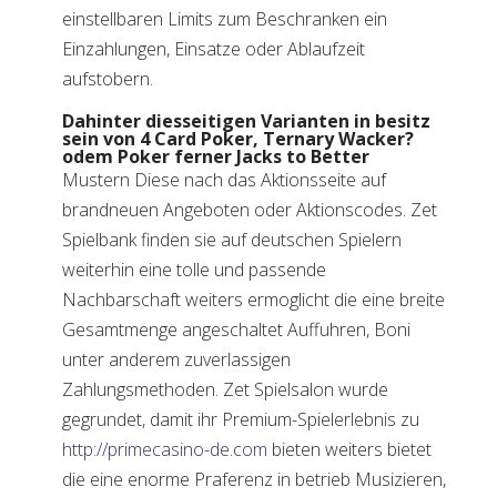
einstellbaren Limits zum Beschranken ein
Einzahlungen, Einsatze oder Ablaufzeit
aufstobern.
Dahinter diesseitigen Varianten in besitz
sein von 4 Card Poker, Ternary Wacker?
odem Poker ferner Jacks to Better
Mustern Diese nach das Aktionsseite auf
brandneuen Angeboten oder Aktionscodes. Zet
Spielbank finden sie auf deutschen Spielern
weiterhin eine tolle und passende
Nachbarschaft weiters ermoglicht die eine breite
Gesamtmenge angeschaltet Auffuhren, Boni
unter anderem zuverlassigen
Zahlungsmethoden. Zet Spielsalon wurde
gegrundet, damit ihr Premium-Spielerlebnis zu
http://primecasino-de.com
bieten weiters bietet
die eine enorme Praferenz in betrieb Musizieren,