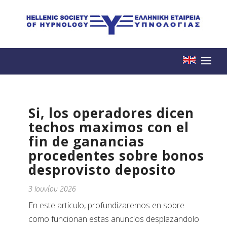
Si, los operadores dicen
techos maximos con el
fin de ganancias
procedentes sobre bonos
desprovisto deposito
3 Ιουνίου 2026
En este articulo, profundizaremos en sobre
como funcionan estas anuncios desplazandolo