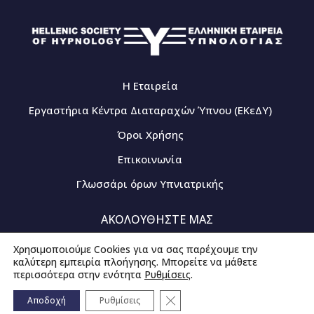
Η Εταιρεία
Εργαστήρια Κέντρα Διαταραχών Ύπνου (ΕΚεΔΥ)
Όροι Χρήσης
Επικοινωνία
Γλωσσάρι όρων Υπνιατρικής
ΑΚΟΛΟΥΘΗΣΤΕ ΜΑΣ
Χρησιμοποιούμε Cookies για να σας παρέχουμε την
καλύτερη εμπειρία πλοήγησης. Μπορείτε να μάθετε
περισσότερα στην ενότητα
Ρυθμίσεις
.
© 2020-2026 - All rights Reserved
Κλείσιμο του Cookie banner γ
Created by
iWorx
Αποδοχή
Ρυθμίσεις