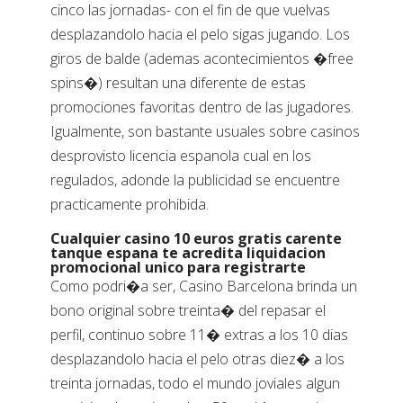
cinco las jornadas- con el fin de que vuelvas
desplazandolo hacia el pelo sigas jugando. Los
giros de balde (ademas acontecimientos �free
spins�) resultan una diferente de estas
promociones favoritas dentro de las jugadores.
Igualmente, son bastante usuales sobre casinos
desprovisto licencia espanola cual en los
regulados, adonde la publicidad se encuentre
practicamente prohibida.
Cualquier casino 10 euros gratis carente
tanque espana te acredita liquidacion
promocional unico para registrarte
Como podri�a ser, Casino Barcelona brinda un
bono original sobre treinta� del repasar el
perfil, continuo sobre 11� extras a los 10 dias
desplazandolo hacia el pelo otras diez� a los
treinta jornadas, todo el mundo joviales algun