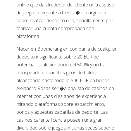
online que da alrededor del cliente un traspaso
de juego semejante a treinta� sin urgencia
sobre realizar deposito uno, sencillamente por
fabricar una cuenta comprobada con
plataforma.
Nacer en Boomerang en compania de cualquier
deposito insignificante sobre 20 EUR de
potenciar cualquier bono del 500% y no ha
transpirado doscientos giros de balde,
alcanzando hasta todo lo 500 EUR en bonos.
Alejandro Rosas seri�a analista de casinos en
internet con unas diez anos de experiencia
mirando plataformas sobre esparcimiento,
bonos y apuestas zapatillas de deporte. Las
casinos carente licencia poseen una gran
diversidad sobre juegos, muchas veces superior