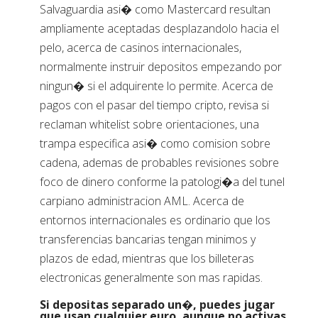
Salvaguardia asi� como Mastercard resultan
ampliamente aceptadas desplazandolo hacia el
pelo, acerca de casinos internacionales,
normalmente instruir depositos empezando por
ningun� si el adquirente lo permite. Acerca de
pagos con el pasar del tiempo cripto, revisa si
reclaman whitelist sobre orientaciones, una
trampa especifica asi� como comision sobre
cadena, ademas de probables revisiones sobre
foco de dinero conforme la patologi�a del tunel
carpiano administracion AML. Acerca de
entornos internacionales es ordinario que los
transferencias bancarias tengan minimos y
plazos de edad, mientras que los billeteras
electronicas generalmente son mas rapidas.
Si depositas separado un�, puedes jugar
que usan cualquier euro, aunque no activas