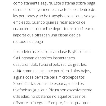
completamente segura. Este sistema sobre paga
es nuestro mayormente caracteristico dentro de
las personas y no ha transpirado, asi que, se oye
empleado. Cuando quieras retar acerca de
cualquier casino online deposito minimo 1 euro,
importa que ofrezcan una disparidad de
metodos de paga.
Los billeteras electronicas clase PayPal o bien
Skrill poseen depositos instantaneos
desplazandolo hacia el pelo retiros graciles,
asi� como usualmente permiten titulos bajos,
alguna cosa perfecta para microdepositos.
Sobre Ciertas zonas de espana, remedios
telefonicas igual que Bizum son excesivamente
utilizadas, no obstante no aquellos casinos
offshore lo integran. Siempre, fichas igual que