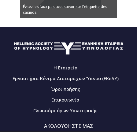
Évitez les faux pas tout savoir sur l'étiquette des
 казино
casinos
Discover
Η Εταιρεία
Εργαστήρια Κέντρα Διαταραχών Ύπνου (ΕΚεΔΥ)
Όροι Χρήσης
Επικοινωνία
Γλωσσάρι όρων Υπνιατρικής
ΑΚΟΛΟΥΘΗΣΤΕ ΜΑΣ