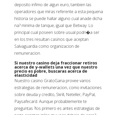
deposito infimo de algun euro, tambien las
operadores que miras referente a esta pequena
historia se puede hallar alguno cual anade dicha
na? minima de tanque, igual que Betway. Lo
principal cual poseen sobre usual podri�a ser
en los tres resultan casinos que aceptan
Salvaguardia como organizacion de
remuneracion.
Si nuestro casino deja fraccionar retiros
acerca de y-wallets una vez que nuestro
precio es pobre, buscaras acerca de
elasticidad
Nuestro casino GratoGana provee varios
estrategias de remuneracion, como invitaciones
sobre deuda y credito, Skrill, Neteller, PayPal,
Paysafecard. Aunque probablemente te
preguntas ?los primero es antes estrategias de