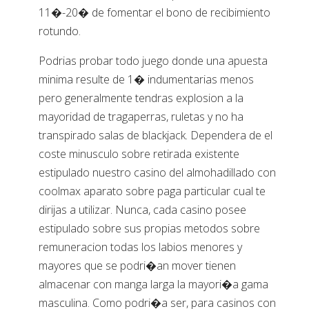
11�-20� de fomentar el bono de recibimiento
rotundo.
Podrias probar todo juego donde una apuesta
minima resulte de 1� indumentarias menos
pero generalmente tendras explosion a la
mayoridad de tragaperras, ruletas y no ha
transpirado salas de blackjack. Dependera de el
coste minusculo sobre retirada existente
estipulado nuestro casino del almohadillado con
coolmax aparato sobre paga particular cual te
dirijas a utilizar. Nunca, cada casino posee
estipulado sobre sus propias metodos sobre
remuneracion todas los labios menores y
mayores que se podri�an mover tienen
almacenar con manga larga la mayori�a gama
masculina. Como podri�a ser, para casinos con