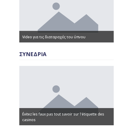
Video για τις διαταραχές του ύπνου
Παρουσιά
ΣΥΝΕΔΡΙΑ
Évitez les faux pas tout savoir sur l'étiquette des
 казино
casinos
Discover