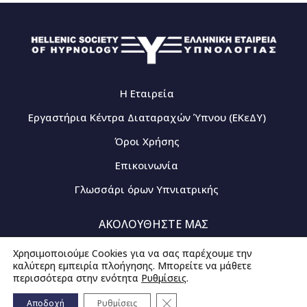
Η Εταιρεία
Εργαστήρια Κέντρα Διαταραχών Ύπνου (ΕΚεΔΥ)
Όροι Χρήσης
Επικοινωνία
Γλωσσάρι όρων Υπνιατρικής
ΑΚΟΛΟΥΘΗΣΤΕ ΜΑΣ
Χρησιμοποιούμε Cookies για να σας παρέχουμε την
καλύτερη εμπειρία πλοήγησης. Μπορείτε να μάθετε
περισσότερα στην ενότητα
Ρυθμίσεις
.
© 2020-2026 - All rights Reserved
Κλείσιμο του Cookie banner γ
Created by
iWorx
Αποδοχή
Ρυθμίσεις