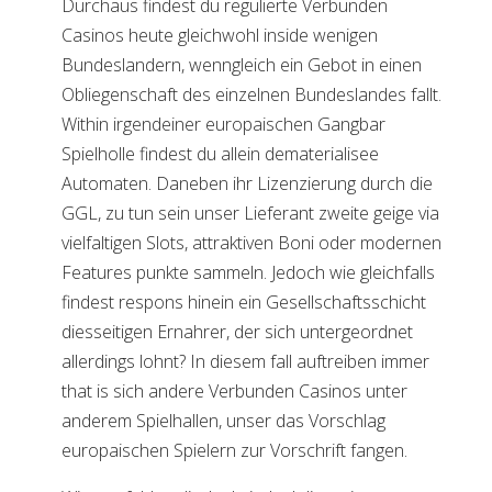
Durchaus findest du regulierte Verbunden
Casinos heute gleichwohl inside wenigen
Bundeslandern, wenngleich ein Gebot in einen
Obliegenschaft des einzelnen Bundeslandes fallt.
Within irgendeiner europaischen Gangbar
Spielholle findest du allein dematerialisee
Automaten. Daneben ihr Lizenzierung durch die
GGL, zu tun sein unser Lieferant zweite geige via
vielfaltigen Slots, attraktiven Boni oder modernen
Features punkte sammeln. Jedoch wie gleichfalls
findest respons hinein ein Gesellschaftsschicht
diesseitigen Ernahrer, der sich untergeordnet
allerdings lohnt? In diesem fall auftreiben immer
that is sich andere Verbunden Casinos unter
anderem Spielhallen, unser das Vorschlag
europaischen Spielern zur Vorschrift fangen.