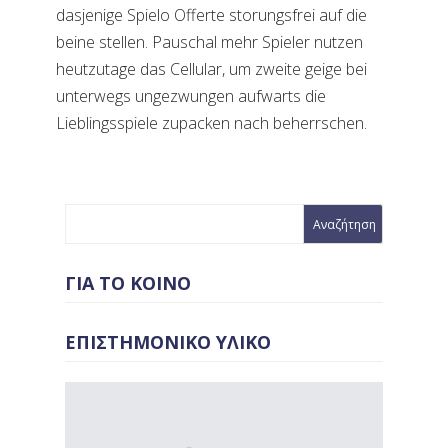
dasjenige Spielo Offerte storungsfrei auf die
beine stellen. Pauschal mehr Spieler nutzen
heutzutage das Cellular, um zweite geige bei
unterwegs ungezwungen aufwarts die
Lieblingsspiele zupacken nach beherrschen.
ΓΙΑ ΤΟ ΚΟΙΝΟ
ΕΠΙΣΤΗΜΟΝΙΚΟ ΥΛΙΚΟ