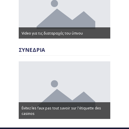
Video για τις διαταραχές του ύπνου
Παρουσιά
ΣΥΝΕΔΡΙΑ
Évitez les faux pas tout savoir sur l'étiquette des
 казино
casinos
Discover