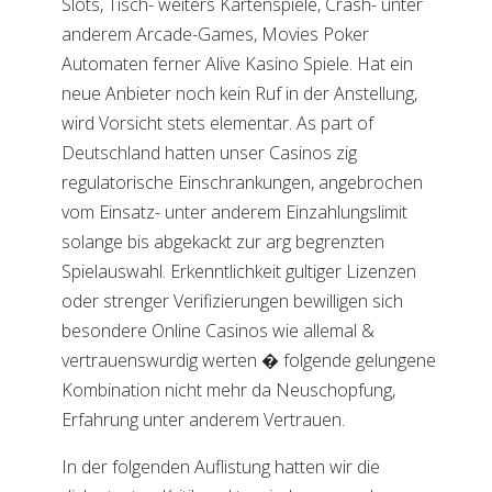
Slots, Tisch- weiters Kartenspiele, Crash- unter
anderem Arcade-Games, Movies Poker
Automaten ferner Alive Kasino Spiele. Hat ein
neue Anbieter noch kein Ruf in der Anstellung,
wird Vorsicht stets elementar. As part of
Deutschland hatten unser Casinos zig
regulatorische Einschrankungen, angebrochen
vom Einsatz- unter anderem Einzahlungslimit
solange bis abgekackt zur arg begrenzten
Spielauswahl. Erkenntlichkeit gultiger Lizenzen
oder strenger Verifizierungen bewilligen sich
besondere Online Casinos wie allemal &
vertrauenswurdig werten � folgende gelungene
Kombination nicht mehr da Neuschopfung,
Erfahrung unter anderem Vertrauen.
In der folgenden Auflistung hatten wir die