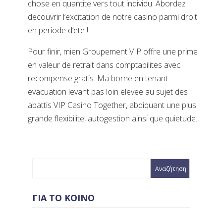
chose en quantite vers tout individu. Abordez
decouvrir l’excitation de notre casino parmi droit
en periode d’ete !
Pour finir, mien Groupement VIP offre une prime
en valeur de retrait dans comptabilites avec
recompense gratis. Ma borne en tenant
evacuation levant pas loin elevee au sujet des
abattis VIP Casino Together, abdiquant une plus
grande flexibilite, autogestion ainsi que quietude.
ΓΙΑ ΤΟ ΚΟΙΝΟ