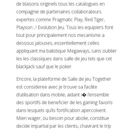
de blasons originels tous les catalogues en
compagnie de partenaires collaborateurs
expertes comme Pragmatic Play, Red Tiger,
Playson , ! Evolution Jeu. Tous les equipiers font
tout pour principalement nos mecanisme a
dessous jalouses, essentiellement celles
appliquant ma balistique Megaways, sans oublier
les les classiques dans salle de jeu tels que cet
blackjack sauf que le poker.
Encore, la plateforme de Salle de jeu Together
est consideree avec je trouve sa facilite
d’utilisation dans mobile, aidant i� l’ensemble
des sportifs de beneficier de les gaming favoris
dans lesquels qu’ils fortification apercoivent.
Mien wager, ou besoin pour abolie, constitue
decide impartial par les clients, chavirant le trip