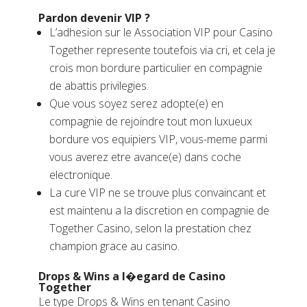
Pardon devenir VIP ?
L’adhesion sur le Association VIP pour Casino
Together represente toutefois via cri, et cela je
crois mon bordure particulier en compagnie
de abattis privilegies.
Que vous soyez serez adopte(e) en
compagnie de rejoindre tout mon luxueux
bordure vos equipiers VIP, vous-meme parmi
vous averez etre avance(e) dans coche
electronique.
La cure VIP ne se trouve plus convaincant et
est maintenu a la discretion en compagnie de
Together Casino, selon la prestation chez
champion grace au casino.
Drops & Wins a l�egard de Casino
Together
Le type Drops & Wins en tenant Casino