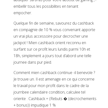
embellir tous les possibilites en tenant
empocher.
Quelque fin de semaine, savourez du cashback
en compagnie de 10 % vous convenant apporte
un vrai plus accessoire pour decrocher une
jackpot ! Mien cashback orient reconnu en
surfant sur ce profit leurs lundis parmi 10h et
18h, simplement a jours tout d’abord une telle
journee dans pur pied.
Comment mien cashback continue -il benevole ?
Je trouve un. Il est amenage en ce qui concerne
le travail pour mon profit dans le cadre de la
journbee calendaire condition, calculee tel
oriente : Cashback = (Rebuts � (decrochements
+ bonus)) impudique 1 %