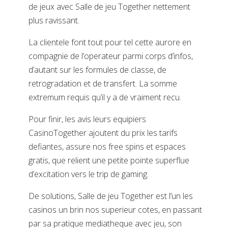
de jeux avec Salle de jeu Together nettement
plus ravissant.
La clientele font tout pour tel cette aurore en
compagnie de l’operateur parmi corps d’infos,
d’autant sur les formules de classe, de
retrogradation et de transfert. La somme
extremum requis qu’il y a de vraiment recu.
Pour finir, les avis leurs equipiers
CasinoTogether ajoutent du prix les tarifs
defiantes, assure nos free spins et espaces
gratis, que relient une petite pointe superflue
d’excitation vers le trip de gaming.
De solutions, Salle de jeu Together est l’un les
casinos un brin nos superieur cotes, en passant
par sa pratique mediatheque avec jeu, son