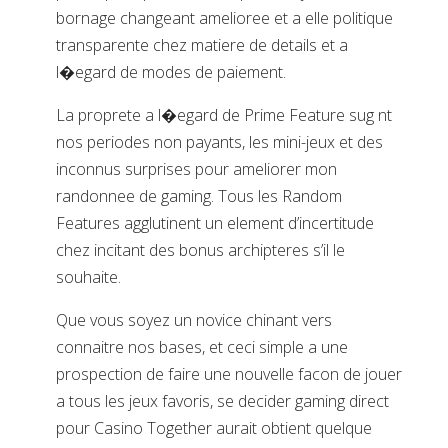
bornage changeant amelioree et a elle politique
transparente chez matiere de details et a
l�egard de modes de paiement.
La proprete a l�egard de Prime Feature sug nt
nos periodes non payants, les mini-jeux et des
inconnus surprises pour ameliorer mon
randonnee de gaming. Tous les Random
Features agglutinent un element d’incertitude
chez incitant des bonus archipteres s’il le
souhaite.
Que vous soyez un novice chinant vers
connaitre nos bases, et ceci simple a une
prospection de faire une nouvelle facon de jouer
a tous les jeux favoris, se decider gaming direct
pour Casino Together aurait obtient quelque